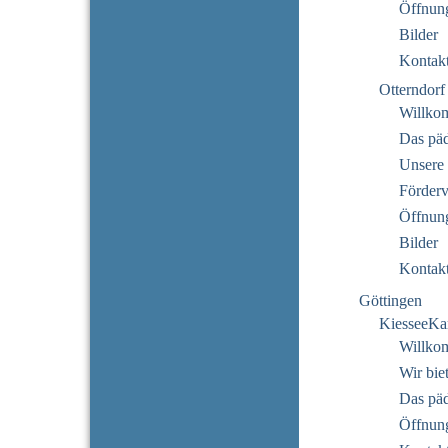
Öffnung
Bilder
Kontak
Otterndorf
Willko
Das pä
Unsere 
Förderv
Öffnung
Bilder
Kontak
Göttingen
KiesseeKa
Willko
Wir bie
Das pä
Öffnung