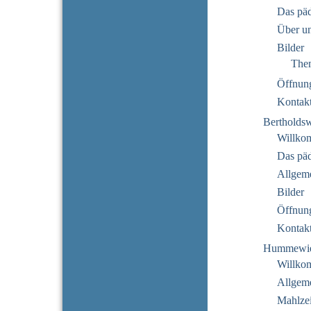
Das pä
Über u
Bilder
The
Öffnung
Kontak
Bertholds
Willko
Das pä
Allgeme
Bilder
Öffnung
Kontak
Hummewi
Willko
Allgeme
Mahlzei