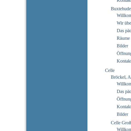
Kontak
Buxtehude
Willko
Wir übe
Das pä
Räume
Bilder
Öffnung
Kontak
Celle
Bröckel, A
Willko
Das pä
Öffnung
Kontak
Bilder
Celle Gro
Willko