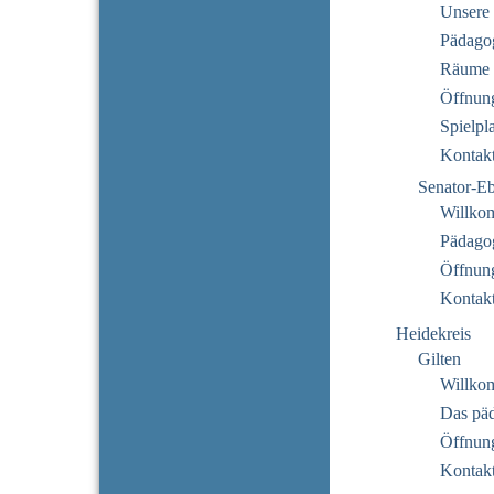
Unsere 
Pädago
Räume
Öffnung
Spielpl
Kontak
Senator-E
Willko
Pädago
Öffnung
Kontak
Heidekreis
Gilten
Willko
Das pä
Öffnung
Kontak