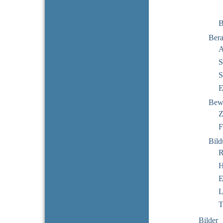
B
Bera
A
S
S
E
Bew
Z
F
Bil
R
H
E
L
T
Bilder