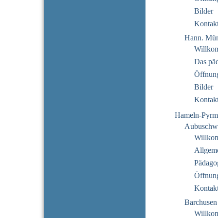
Bilder
Kontak
Hann. Mün
Willko
Das pä
Öffnung
Bilder
Kontak
Hameln-Pyrm
Aubuschw
Willko
Allgeme
Pädago
Öffnung
Kontak
Barchusen
Willko