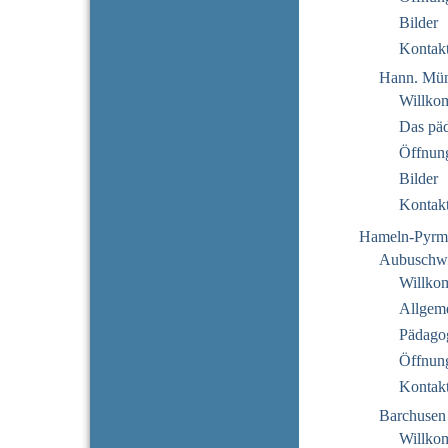
Bilder
Kontak
Hann. Mün
Willko
Das pä
Öffnung
Bilder
Kontak
Hameln-Pyrm
Aubuschw
Willko
Allgeme
Pädago
Öffnung
Kontak
Barchusen
Willko