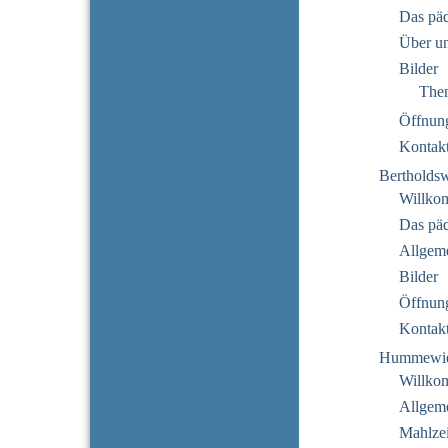
Das pä
Über u
Bilder
The
Öffnung
Kontak
Bertholds
Willko
Das pä
Allgeme
Bilder
Öffnung
Kontak
Hummewi
Willko
Allgeme
Mahlzei