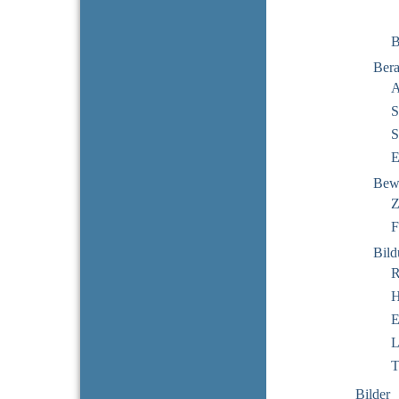
B
Bera
A
S
S
E
Bew
Z
F
Bil
R
H
E
L
T
Bilder