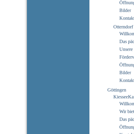
Öffnung
Bilder
Kontak
Otterndorf
Willko
Das pä
Unsere 
Förderv
Öffnung
Bilder
Kontak
Göttingen
KiesseeKa
Willko
Wir bie
Das pä
Öffnung