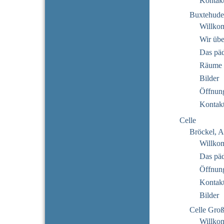
Kontak
Buxtehude
Willko
Wir übe
Das pä
Räume
Bilder
Öffnung
Kontak
Celle
Bröckel, A
Willko
Das pä
Öffnung
Kontak
Bilder
Celle Gro
Willko