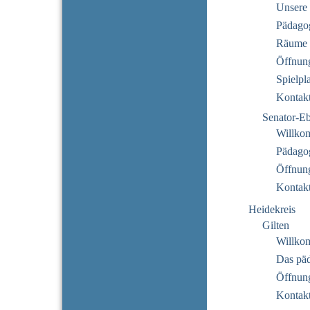
Unsere 
Pädago
Räume
Öffnung
Spielpl
Kontak
Senator-E
Willko
Pädago
Öffnung
Kontak
Heidekreis
Gilten
Willko
Das pä
Öffnung
Kontak