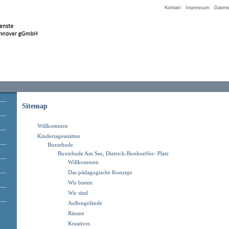
Kontakt
Impressum
Datens
Sitemap
Willkommen
Kindertagesstätten
Buxtehude
Buxtehude Am See, Dietrich-Bonhoeffer- Platz
Willkommen
Das pädagogische Konzept
Wir bieten
Wir sind
Außengelände
Räume
Kreatives