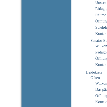
Unsere 
Pädago
Räume
Öffnung
Spielpl
Kontak
Senator-E
Willko
Pädago
Öffnung
Kontak
Heidekreis
Gilten
Willko
Das pä
Öffnung
Kontak