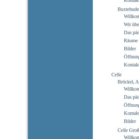
Kontak
Buxtehude
Willko
Wir übe
Das pä
Räume
Bilder
Öffnung
Kontak
Celle
Bröckel, A
Willko
Das pä
Öffnung
Kontak
Bilder
Celle Gro
Willko