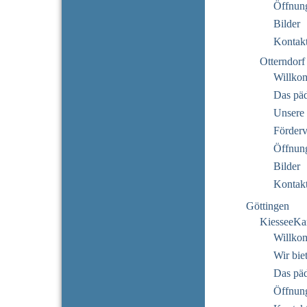
Öffnung
Bilder
Kontak
Otterndorf
Willko
Das pä
Unsere 
Förderv
Öffnung
Bilder
Kontak
Göttingen
KiesseeKa
Willko
Wir bie
Das pä
Öffnung