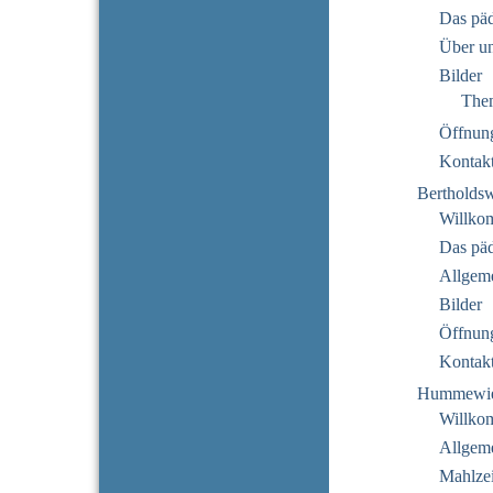
Das pä
Über u
Bilder
The
Öffnung
Kontak
Bertholds
Willko
Das pä
Allgeme
Bilder
Öffnung
Kontak
Hummewi
Willko
Allgeme
Mahlzei