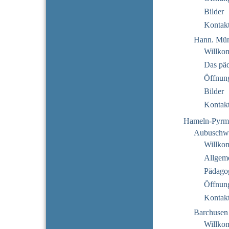
Bilder
Kontak
Hann. Mün
Willko
Das pä
Öffnung
Bilder
Kontak
Hameln-Pyrm
Aubuschw
Willko
Allgeme
Pädago
Öffnung
Kontak
Barchusen
Willko