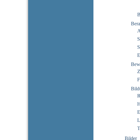
B
Bera
A
S
S
E
Bew
Z
F
Bil
R
H
E
L
T
Bilder