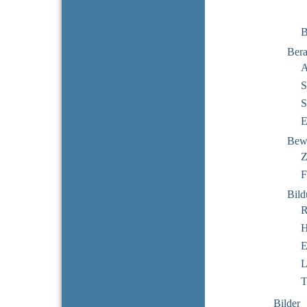
B
Bera
A
S
S
E
Bew
Z
F
Bil
R
H
E
L
T
Bilder