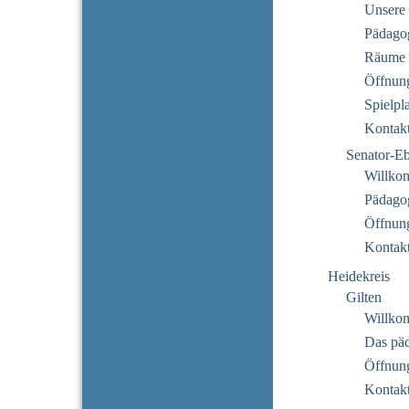
Unsere 
Pädago
Räume
Öffnung
Spielpl
Kontak
Senator-E
Willko
Pädago
Öffnung
Kontak
Heidekreis
Gilten
Willko
Das pä
Öffnung
Kontak