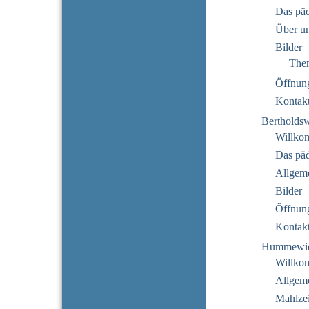
Das pä
Über u
Bilder
The
Öffnung
Kontak
Bertholds
Willko
Das pä
Allgeme
Bilder
Öffnung
Kontak
Hummewi
Willko
Allgeme
Mahlzei