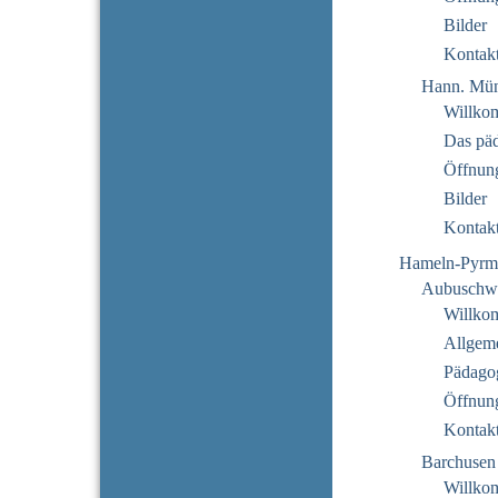
Bilder
Kontak
Hann. Mün
Willko
Das pä
Öffnung
Bilder
Kontak
Hameln-Pyrm
Aubuschw
Willko
Allgeme
Pädago
Öffnung
Kontak
Barchusen
Willko