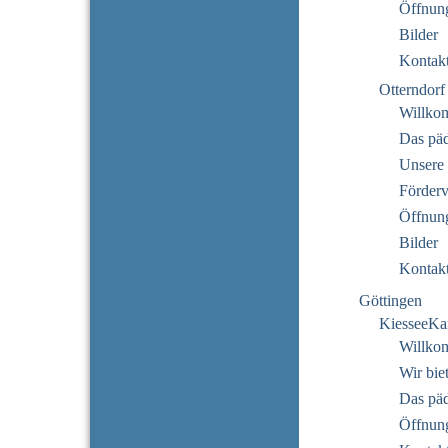
Öffnung
Bilder
Kontak
Otterndorf
Willko
Das pä
Unsere 
Förderv
Öffnung
Bilder
Kontak
Göttingen
KiesseeKa
Willko
Wir bie
Das pä
Öffnung