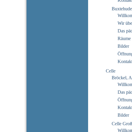
Kontak
Buxtehude
Willko
Wir übe
Das pä
Räume
Bilder
Öffnung
Kontak
Celle
Bröckel, A
Willko
Das pä
Öffnung
Kontak
Bilder
Celle Gro
Willko