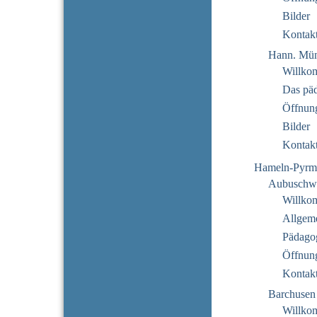
Bilder
Kontak
Hann. Mün
Willko
Das pä
Öffnung
Bilder
Kontak
Hameln-Pyrm
Aubuschw
Willko
Allgeme
Pädago
Öffnung
Kontak
Barchusen
Willko