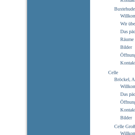
Kontak
Buxtehude
Willko
Wir übe
Das pä
Räume
Bilder
Öffnung
Kontak
Celle
Bröckel, A
Willko
Das pä
Öffnung
Kontak
Bilder
Celle Gro
Willko