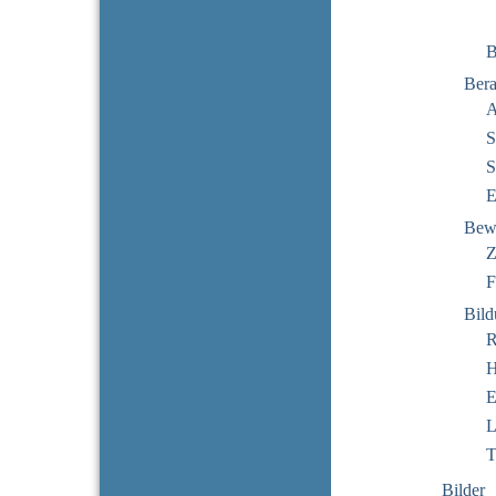
B
Bera
A
S
S
E
Bew
Z
F
Bil
R
H
E
L
T
Bilder