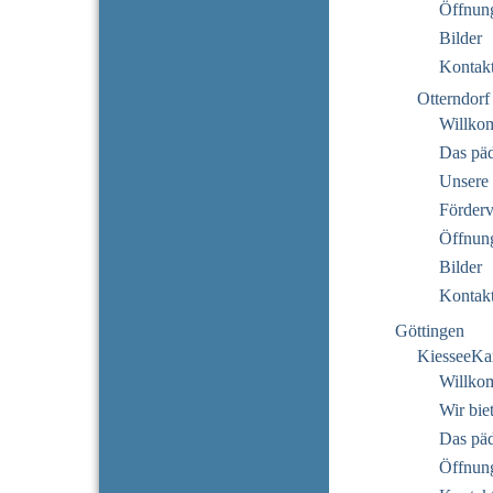
Öffnung
Bilder
Kontak
Otterndorf
Willko
Das pä
Unsere 
Förderv
Öffnung
Bilder
Kontak
Göttingen
KiesseeKa
Willko
Wir bie
Das pä
Öffnung