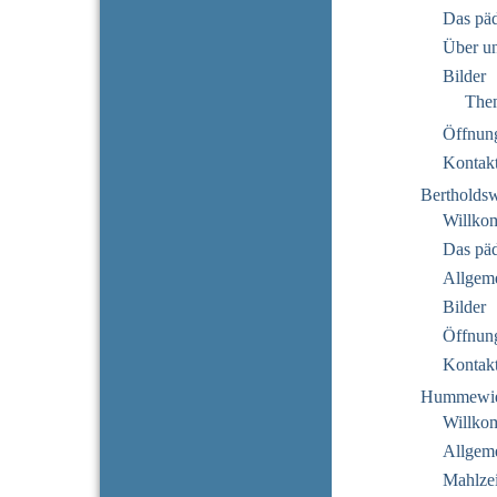
Das pä
Über u
Bilder
The
Öffnung
Kontak
Bertholds
Willko
Das pä
Allgeme
Bilder
Öffnung
Kontak
Hummewi
Willko
Allgeme
Mahlzei