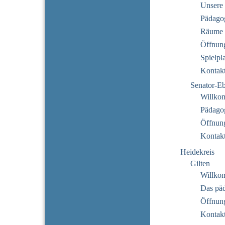
Unsere 
Pädago
Räume
Öffnung
Spielpl
Kontak
Senator-E
Willko
Pädago
Öffnung
Kontak
Heidekreis
Gilten
Willko
Das pä
Öffnung
Kontak