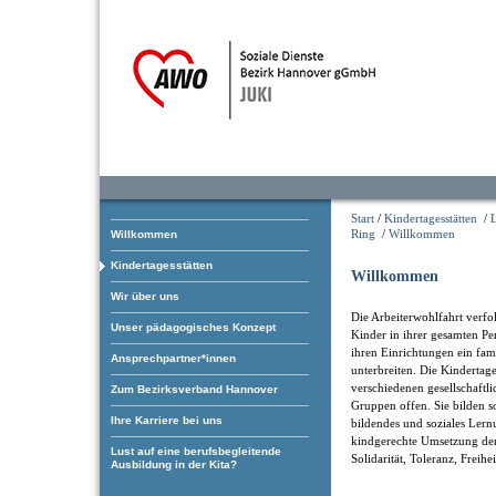
Start
/
Kindertagesstätten
/
Ring
/
Willkommen
Willkommen
Kindertagesstätten
Willkommen
Wir über uns
Die Arbeiterwohlfahrt verfol
Unser pädagogisches Konzept
Kinder in ihrer gesamten Pe
ihren Einrichtungen ein fam
Ansprechpartner*innen
unterbreiten. Die Kindertage
verschiedenen gesellschaftl
Zum Bezirksverband Hannover
Gruppen offen. Sie bilden som
Ihre Karriere bei uns
bildendes und soziales Ler
kindgerechte Umsetzung der
Lust auf eine berufsbegleitende
Solidarität, Toleranz, Freihe
Ausbildung in der Kita?