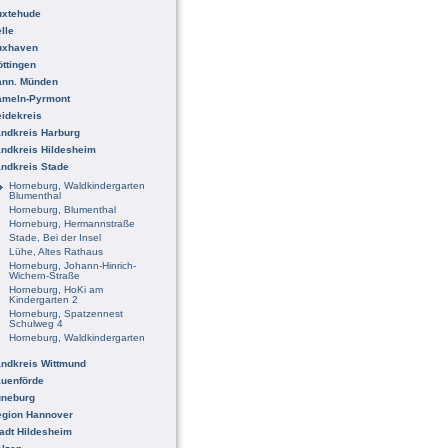
uxtehude
lle
uxhaven
ttingen
ann. Münden
ameln-Pyrmont
idekreis
ndkreis Harburg
ndkreis Hildesheim
ndkreis Stade
Horneburg, Waldkindergarten
Blumenthal
Horneburg, Blumenthal
Horneburg, Hermannstraße
Stade, Bei der Insel
Lühe, Altes Rathaus
Horneburg, Johann-Hinrich-
Wichern-Straße
Horneburg, HoKi am
Kindergarten 2
Horneburg, Spatzennest
Schulweg 4
Horneburg, Waldkindergarten
ndkreis Wittmund
uenförde
üneburg
egion Hannover
adt Hildesheim