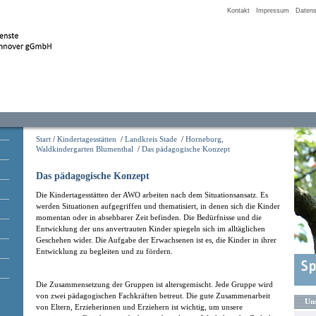
Kontakt
Impressum
Datens
Start
/
Kindertagesstätten
/
Landkreis Stade
/
Horneburg,
Waldkindergarten Blumenthal
/
Das pädagogische Konzept
Das pädagogische Konzept
Die Kindertagesstätten der AWO arbeiten nach dem Situationsansatz. Es
werden Situationen aufgegriffen und thematisiert, in denen sich die Kinder
momentan oder in absehbarer Zeit befinden. Die Bedürfnisse und die
Entwicklung der uns anvertrauten Kinder spiegeln sich im alltäglichen
Geschehen wider. Die Aufgabe der Erwachsenen ist es, die Kinder in ihrer
Entwicklung zu begleiten und zu fördern.
Die Zusammensetzung der Gruppen ist altersgemischt. Jede Gruppe wird
von zwei pädagogischen Fachkräften betreut. Die gute Zusammenarbeit
Uns
von Eltern, Erzieherinnen und Erziehern ist wichtig, um unsere