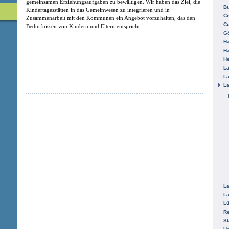
gemeinsamen Erziehungsaufgaben zu bewältigen. Wir haben das Ziel, die
B
Kindertagesstätten in das Gemeinwesen zu integrieren und in
Ce
Zusammenarbeit mit den Kommunen ein Angebot vorzuhalten, das den
C
Bedürfnissen von Kindern und Eltern entspricht.
Gö
H
H
He
La
La
La
La
La
L
R
St