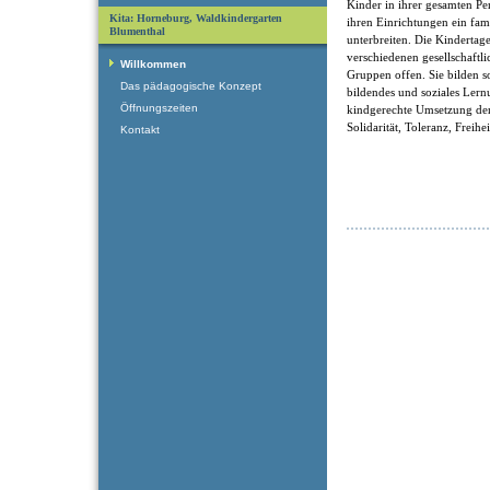
Kinder in ihrer gesamten Pe
Kita: Horneburg, Waldkindergarten
ihren Einrichtungen ein fam
Blumenthal
unterbreiten. Die Kindertage
verschiedenen gesellschaftl
Willkommen
Gruppen offen. Sie bilden som
Das pädagogische Konzept
bildendes und soziales Ler
Öffnungszeiten
kindgerechte Umsetzung der
Solidarität, Toleranz, Freihe
Kontakt