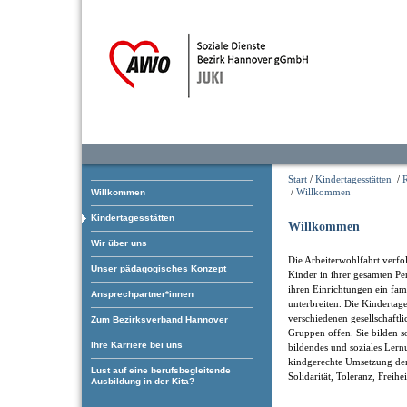
Start
/
Kindertagesstätten
/
/
Willkommen
Willkommen
Kindertagesstätten
Willkommen
Wir über uns
Die Arbeiterwohlfahrt verfol
Unser pädagogisches Konzept
Kinder in ihrer gesamten Pe
ihren Einrichtungen ein fam
Ansprechpartner*innen
unterbreiten. Die Kindertage
verschiedenen gesellschaftl
Zum Bezirksverband Hannover
Gruppen offen. Sie bilden som
Ihre Karriere bei uns
bildendes und soziales Ler
kindgerechte Umsetzung der
Lust auf eine berufsbegleitende
Solidarität, Toleranz, Freihe
Ausbildung in der Kita?