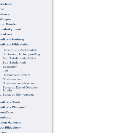
uxtehude
lle
uxhaven
ttingen
ann. Münden
ameln-Pyrmont
idekreis
ndkreis Harburg
ndkreis Hildesheim
Harsum, Zur Zuckerfabrik
Bockenem, Ambergau-Ring
Bad Salzdetfurth, Saline
Bad Salzdetfurth
Bockenem
Elze
Harbarnsen/Sehlem
Nordstemmen
Nordstemmen-Heyersum
Sarstedt, Daniel-Gieseke-
Straße
Sarstedt, Sonnenkamp
ndkreis Stade
ndkreis Wittmund
uenförde
üneburg
egion Hannover
adt Hildesheim
lzen