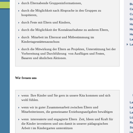
durch Elternabende Gruppeninformationen,
B
Ce
durch die Möglichkeit nach Absprache in den Gruppen zu
C
hospitieren,
Gö
durch Feste mit Eltern und Kindern,
H
H
durch die Möglichkeit der Kontaktaufnahme zu anderen Eltern,
He
durch Mitarbeit im Elternrat und Mitbestimmung im
La
Kindertagesstättenausschuss
La
durch die Mitwirkung der Eltern an Projekten, Unterstützung bei der
Vorbereitung und Durchführung von Ausflügen und Festen,
Basaren und ähnlichen Aktionen.
Wir freuen uns
wenn Ihre Kinder und Sie gern in unsere Kita kommen und sich
wohl fühlen.
La
wenn wir in guter Zusammenarbeit zwischen Eltern und
La
Mitarbeiterinnen, die gemeinsame Erziehungsaufgaben bewältigen
La
L
wenn interessierte und engagierte Eltern Zeit, Ideen und Kraft für
R
die Kinder investieren und uns damit in unserer pädagogischen
St
Arbeit t im Kindergarten unterstützen
Ue