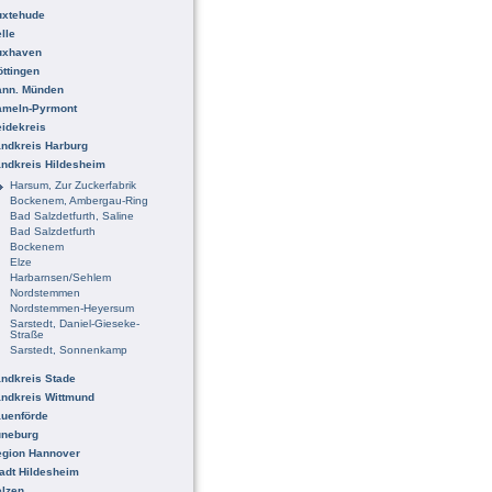
uxtehude
lle
uxhaven
ttingen
ann. Münden
ameln-Pyrmont
idekreis
ndkreis Harburg
ndkreis Hildesheim
Harsum, Zur Zuckerfabrik
Bockenem, Ambergau-Ring
Bad Salzdetfurth, Saline
Bad Salzdetfurth
Bockenem
Elze
Harbarnsen/Sehlem
Nordstemmen
Nordstemmen-Heyersum
Sarstedt, Daniel-Gieseke-
Straße
Sarstedt, Sonnenkamp
ndkreis Stade
ndkreis Wittmund
uenförde
üneburg
egion Hannover
adt Hildesheim
lzen