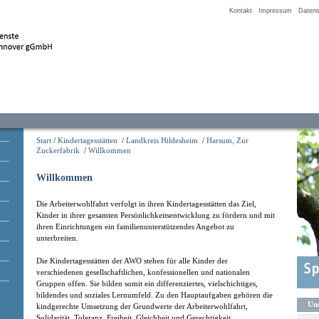
Kontakt
Impressum
Datens
Start
/
Kindertagesstätten
/
Landkreis Hildesheim
/
Harsum, Zur
Zuckerfabrik
/
Willkommen
Willkommen
Die Arbeiterwohlfahrt verfolgt in ihren Kindertagesstätten das Ziel,
Kinder in ihrer gesamten Persönlichkeitsentwicklung zu fördern und mit
ihren Einrichtungen ein familienunterstützendes Angebot zu
unterbreiten.
Die Kindertagesstätten der AWO stehen für alle Kinder der
verschiedenen gesellschaftlichen, konfessionellen und nationalen
Gruppen offen. Sie bilden somit ein differenziertes, vielschichtiges,
bildendes und soziales Lernumfeld. Zu den Hauptaufgaben gehören die
Uns
kindgerechte Umsetzung der Grundwerte der Arbeiterwohlfahrt,
Solidarität, Toleranz, Freiheit, Gleichheit und Gerechtigkeit.