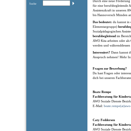
Durch eine neue Förderung 
Suche
für eine berufsbegleitende 
Assistenzkraft in unseren 
bis Hannoversch Münden an
Das bedeutet:
du kannst in 
Elementargruppe)
berufsbe
Sozialpädagogischen Assiste
berufsbegleitend
im Bereich
AWO Kita arbeiten oder als 
werden und währenddessen 
Interessiert?
Dann kannst du
Anspruch nehmen! Mehr Inf
Fragen zur Bewerbung?
Du hast Fragen oder interes
dich bei unseren Fachberate
Beate Rempe
Fachberatung für Kindert
AWO Soziale Dienste Bezi
E-Mail:
beate.rempe(at)awo-
Caty Feddersen
Fachberatung für Kindert
AWO Soziale Dienste Bezi