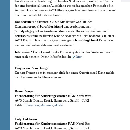
Durch eine neue Förderung des Landes Niedersachsen können wir Stellen
für eine berufsbegleitende Ausbildung zur pädagogischen Fachkraft oder
Assistenzkraft in unseren AWO Kitas in ganz Niedersachsen von Cuxhaven
bis Hannoversch Münden anbieten.
Das bedeutet:
du kannst in einer Kita deiner Wahl (in der
Elementargruppe)
berufsbegleitend
eine Ausbildung zur
Sozialpädagogischen Assistentin absolvieren. Du kannst studieren und
berufsbegleitend
im Bereich Kindheitspädagogik / Heilpädagogik in einer
AWO Kita arbeiten oder als Quereinsteigerin
berufsbegleitend
Erzieherin
werden und währenddessen Geld verdienen.
Interessiert?
Dann kannst du die Förderung des Landes Niedersachsen in
Anspruch nehmen! Mehr Infos findest du
hier
Fragen zur Bewerbung?
Du hast Fragen oder interessierst dich für einen Quereinstieg? Dann melde
dich bei unseren Fachberaterinnen:
Beate Rempe
Fachberatung für Kindertagesstätten RAK Nord-West
AWO Soziale Dienste Bezirk Hannover gGmbH – JUKI
E-Mail:
beate.rempe(at)awo-juki.de
Caty Feddersen
Fachberatung für Kindertagesstätten RAK Nord-Ost
AWO Soziale Dienste Bezirk Hannover gGmbH – JUKI