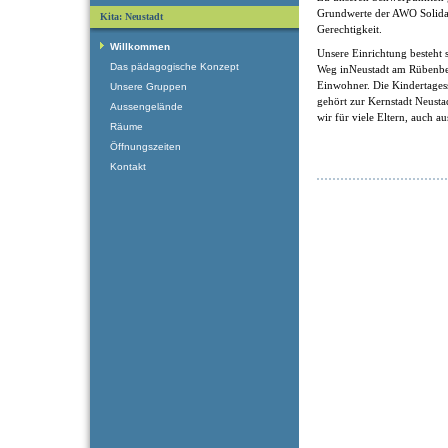
Grundwerte der AWO Solidari
Kita: Neustadt
Gerechtigkeit.
Willkommen
Unsere Einrichtung besteht
Das pädagogische Konzept
Weg inNeustadt am Rübenber
Einwohner. Die Kindertagess
Unsere Gruppen
gehört zur Kernstadt Neusta
Aussengelände
wir für viele Eltern, auch au
Räume
Öffnungszeiten
Kontakt