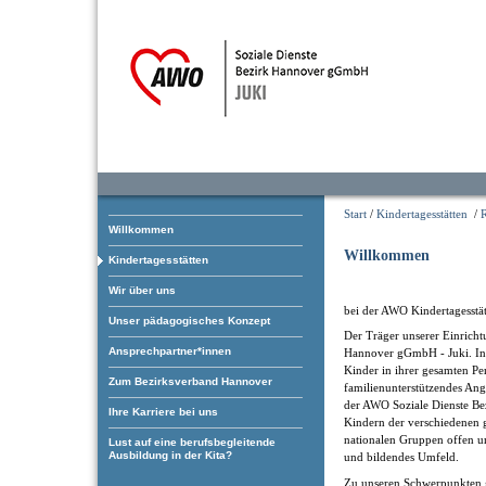
Start
/
Kindertagesstätten
/
Willkommen
Willkommen
Kindertagesstätten
Wir über uns
bei der AWO Kindertagesstät
Unser pädagogisches Konzept
Der Träger unserer Einricht
Ansprechpartner*innen
Hannover gGmbH - Juki. In i
Kinder in ihrer gesamten Pe
Zum Bezirksverband Hannover
familienunterstützendes Ang
der AWO Soziale Dienste Be
Ihre Karriere bei uns
Kindern der verschiedenen g
nationalen Gruppen offen und
Lust auf eine berufsbegleitende
Ausbildung in der Kita?
und bildendes Umfeld.
Zu unseren Schwerpunkten 