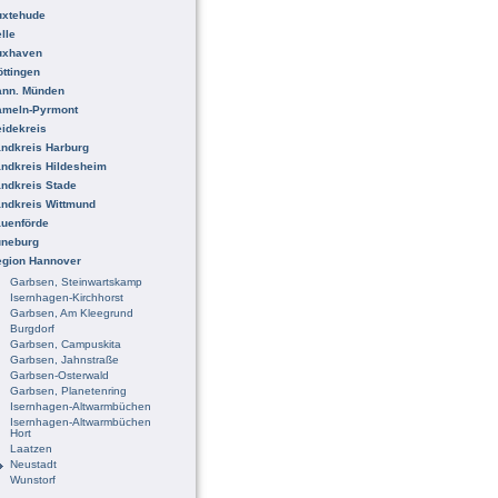
uxtehude
lle
uxhaven
ttingen
ann. Münden
ameln-Pyrmont
idekreis
ndkreis Harburg
ndkreis Hildesheim
ndkreis Stade
ndkreis Wittmund
uenförde
üneburg
egion Hannover
Garbsen, Steinwartskamp
Isernhagen-Kirchhorst
Garbsen, Am Kleegrund
Burgdorf
Garbsen, Campuskita
Garbsen, Jahnstraße
Garbsen-Osterwald
Garbsen, Planetenring
Isernhagen-Altwarmbüchen
Isernhagen-Altwarmbüchen
Hort
Laatzen
Neustadt
Wunstorf