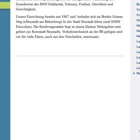
Grundwerte der AWO Solidarität, Toleranz, Freiheit, Gleichheit und
B
Gerechtigkeit.
Ce
C
Unsere Einrichtung besteht seit 1967 und befindet sich im Brüder Grimm
Gö
Weg inNeustadt am Rübenberge.In der Stadt Neustadt leben rund 45000
H
Einwohner. Die Kindertagesstätte liegt in einem kleinen Wohngebiet und
H
gehört zur Kernstadt Neustadts. Verkehrstechnisch an der B6 gelegen sind
He
wir für viele Eltern, auch aus den Ortschaften, interessant.
La
La
La
La
La
L
R