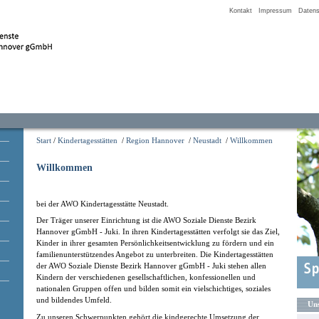
Kontakt
Impressum
Datens
Start
/
Kindertagesstätten
/
Region Hannover
/
Neustadt
/
Willkommen
Willkommen
bei der AWO Kindertagesstätte Neustadt.
Der Träger unserer Einrichtung ist die AWO Soziale Dienste Bezirk
Hannover gGmbH - Juki. In ihren Kindertagesstätten verfolgt sie das Ziel,
Kinder in ihrer gesamten Persönlichkeitsentwicklung zu fördern und ein
familienunterstützendes Angebot zu unterbreiten. Die Kindertagesstätten
der AWO Soziale Dienste Bezirk Hannover gGmbH - Juki stehen allen
Kindern der verschiedenen gesellschaftlichen, konfessionellen und
nationalen Gruppen offen und bilden somit ein vielschichtiges, soziales
und bildendes Umfeld.
Uns
Zu unseren Schwerpunkten gehört die kindgerechte Umsetzung der