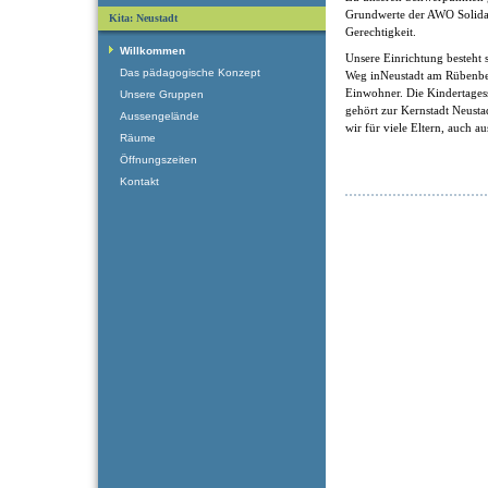
Grundwerte der AWO Solidari
Kita: Neustadt
Gerechtigkeit.
Willkommen
Unsere Einrichtung besteht
Das pädagogische Konzept
Weg inNeustadt am Rübenber
Einwohner. Die Kindertagess
Unsere Gruppen
gehört zur Kernstadt Neusta
Aussengelände
wir für viele Eltern, auch au
Räume
Öffnungszeiten
Kontakt