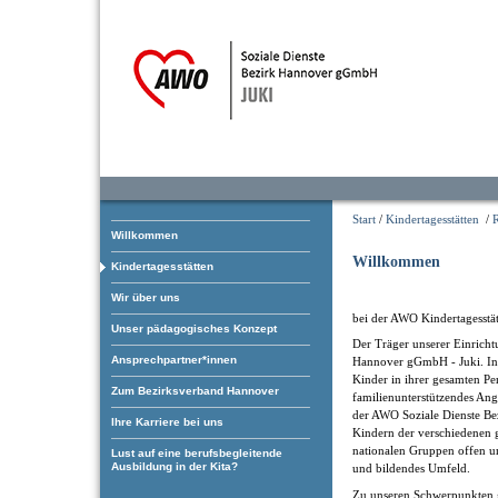
Start
/
Kindertagesstätten
/
Willkommen
Willkommen
Kindertagesstätten
Wir über uns
bei der AWO Kindertagesstät
Unser pädagogisches Konzept
Der Träger unserer Einricht
Ansprechpartner*innen
Hannover gGmbH - Juki. In i
Kinder in ihrer gesamten Pe
Zum Bezirksverband Hannover
familienunterstützendes Ang
der AWO Soziale Dienste Be
Ihre Karriere bei uns
Kindern der verschiedenen g
nationalen Gruppen offen und
Lust auf eine berufsbegleitende
Ausbildung in der Kita?
und bildendes Umfeld.
Zu unseren Schwerpunkten 