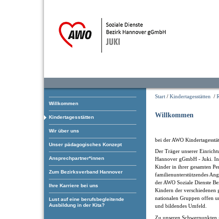
Start
/
Kindertagesstätten
/
Willkommen
Willkommen
Kindertagesstätten
Wir über uns
bei der AWO Kindertagesstät
Unser pädagogisches Konzept
Der Träger unserer Einricht
Ansprechpartner*innen
Hannover gGmbH - Juki. In i
Kinder in ihrer gesamten Pe
Zum Bezirksverband Hannover
familienunterstützendes Ang
der AWO Soziale Dienste Be
Ihre Karriere bei uns
Kindern der verschiedenen g
nationalen Gruppen offen und
Lust auf eine berufsbegleitende
Ausbildung in der Kita?
und bildendes Umfeld.
Zu unseren Schwerpunkten 