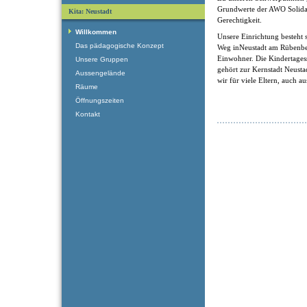
Grundwerte der AWO Solidari
Kita: Neustadt
Gerechtigkeit.
Willkommen
Unsere Einrichtung besteht
Das pädagogische Konzept
Weg inNeustadt am Rübenber
Einwohner. Die Kindertagess
Unsere Gruppen
gehört zur Kernstadt Neusta
Aussengelände
wir für viele Eltern, auch au
Räume
Öffnungszeiten
Kontakt