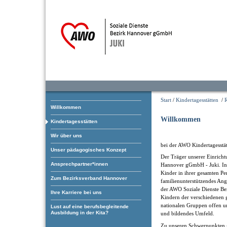
Start
/
Kindertagesstätten
/
Willkommen
Willkommen
Kindertagesstätten
Wir über uns
bei der AWO Kindertagesstät
Unser pädagogisches Konzept
Der Träger unserer Einricht
Ansprechpartner*innen
Hannover gGmbH - Juki. In i
Kinder in ihrer gesamten Pe
Zum Bezirksverband Hannover
familienunterstützendes Ang
der AWO Soziale Dienste Be
Ihre Karriere bei uns
Kindern der verschiedenen g
nationalen Gruppen offen und
Lust auf eine berufsbegleitende
Ausbildung in der Kita?
und bildendes Umfeld.
Zu unseren Schwerpunkten 