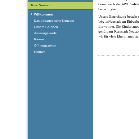
Grundwerte der AWO Solidari
Kita: Neustadt
Gerechtigkeit.
Willkommen
Unsere Einrichtung besteht
Das pädagogische Konzept
Weg inNeustadt am Rübenber
Einwohner. Die Kindertagess
Unsere Gruppen
gehört zur Kernstadt Neusta
Aussengelände
wir für viele Eltern, auch au
Räume
Öffnungszeiten
Kontakt