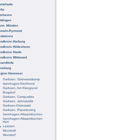
uxtehude
lle
uxhaven
ttingen
ann. Münden
ameln-Pyrmont
idekreis
ndkreis Harburg
ndkreis Hildesheim
ndkreis Stade
ndkreis Wittmund
uenförde
üneburg
egion Hannover
Garbsen, Steinwartskamp
Isernhagen-Kirchhorst
Garbsen, Am Kleegrund
Burgdorf
Garbsen, Campuskita
Garbsen, Jahnstraße
Garbsen-Osterwald
Garbsen, Planetenring
Isernhagen-Altwarmbüchen
Isernhagen-Altwarmbüchen
Hort
Laatzen
Neustadt
Wunstorf