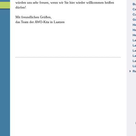
würden uns sehr freuen, wenn wir Sie hier wieder willkommen heißen
B
dürfen!
Ce
C
Mit freundlichen Grüßen,
Gö
das Team der AWO-Kita in Laatzen
H
H
He
La
La
La
La
La
L
R