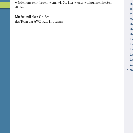
würden uns sehr freuen, wenn wir Sie hier wieder willkommen heißen
B
dürfen!
Ce
C
Mit freundlichen Grüßen,
Gö
das Team der AWO-Kita in Laatzen
H
H
He
La
La
La
La
La
L
R