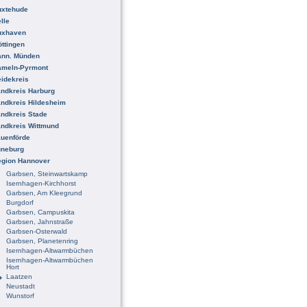
uxtehude
lle
uxhaven
ttingen
ann. Münden
ameln-Pyrmont
idekreis
ndkreis Harburg
ndkreis Hildesheim
ndkreis Stade
ndkreis Wittmund
uenförde
üneburg
egion Hannover
Garbsen, Steinwartskamp
Isernhagen-Kirchhorst
Garbsen, Am Kleegrund
Burgdorf
Garbsen, Campuskita
Garbsen, Jahnstraße
Garbsen-Osterwald
Garbsen, Planetenring
Isernhagen-Altwarmbüchen
Isernhagen-Altwarmbüchen
Hort
Laatzen
Neustadt
Wunstorf