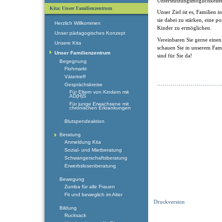
Unterstützungsmöglichkeite
Kita: Unser Familienzentrum
Unser Ziel ist es, Familien 
sie dabei zu stärken, eine po
Herzlich Willkommen
Kinder zu ermöglichen.
Unser pädagogisches Konzept
Vereinbaren Sie gerne einen
Unsere Kita
schauen Sie in unserem Fam
Unser Familienzentrum
sind für Sie da!
Begegnung
Flohmarkt
Vätertreff
Gesprächskreise
Für Eltern von Kindern mit
AD(H)S
Für junge Erwachsene mit
chronischen Erkrankungen
Blutspendeaktion
Beratung
Anmeldung Kita
Sozial- und Mietberatung
Schwangerschaftsberatung
Erwerbslosenberatung
Bewegung
Zumba für alle Frauen
Fit und beweglich im Alter
Druckversion
Bildung
Rucksack