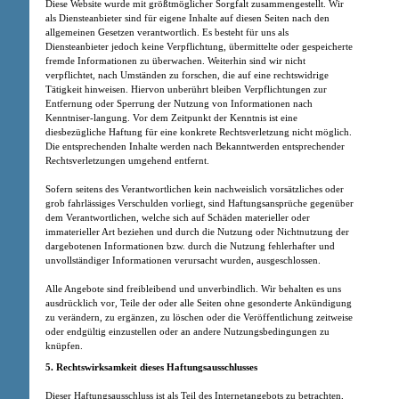
Diese Website wurde mit größtmöglicher Sorgfalt zusammengestellt. Wir
als Diensteanbieter sind für eigene Inhalte auf diesen Seiten nach den
allgemeinen Gesetzen verantwortlich. Es besteht für uns als
Diensteanbieter jedoch keine Verpflichtung, übermittelte oder gespeicherte
fremde Informationen zu überwachen. Weiterhin sind wir nicht
verpflichtet, nach Umständen zu forschen, die auf eine rechtswidrige
Tätigkeit hinweisen. Hiervon unberührt bleiben Verpflichtungen zur
Entfernung oder Sperrung der Nutzung von Informationen nach
Kenntniser-langung. Vor dem Zeitpunkt der Kenntnis ist eine
diesbezügliche Haftung für eine konkrete Rechtsverletzung nicht möglich.
Die entsprechenden Inhalte werden nach Bekanntwerden entsprechender
Rechtsverletzungen umgehend entfernt.
Sofern seitens des Verantwortlichen kein nachweislich vorsätzliches oder
grob fahrlässiges Verschulden vorliegt, sind Haftungsansprüche gegenüber
dem Verantwortlichen, welche sich auf Schäden materieller oder
immaterieller Art beziehen und durch die Nutzung oder Nichtnutzung der
dargebotenen Informationen bzw. durch die Nutzung fehlerhafter und
unvollständiger Informationen verursacht wurden, ausgeschlossen.
Alle Angebote sind freibleibend und unverbindlich. Wir behalten es uns
ausdrücklich vor, Teile der oder alle Seiten ohne gesonderte Ankündigung
zu verändern, zu ergänzen, zu löschen oder die Veröffentlichung zeitweise
oder endgültig einzustellen oder an andere Nutzungsbedingungen zu
knüpfen.
5. Rechtswirksamkeit dieses Haftungsausschlusses
Dieser Haftungsausschluss ist als Teil des Internetangebots zu betrachten,