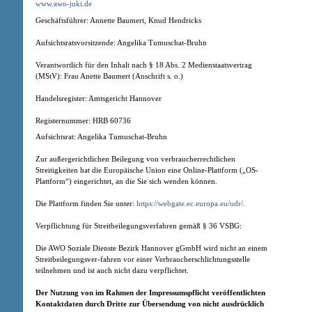
www.awo-juki.de
Geschäftsführer: Annette Baumert, Knud Hendricks
Aufsichtsratsvorsitzende: Angelika Tumuschat-Bruhn
Verantwortlich für den Inhalt nach § 18 Abs. 2 Medienstaatsvertrag
(MStV): Frau Anette Baumert (Anschrift s. o.)
Handelsregister: Amtsgericht Hannover
Registernummer: HRB 60736
Aufsichtsrat: Angelika Tumuschat-Bruhn
Zur außergerichtlichen Beilegung von verbraucherrechtlichen
Streitigkeiten hat die Europäische Union eine Online-Plattform („OS-
Plattform“) eingerichtet, an die Sie sich wenden können.
Die Plattform finden Sie unter:
https://webgate.ec.europa.eu/odr/.
Verpflichtung für Streitbeilegungsverfahren gemäß § 36 VSBG:
Die AWO Soziale Dienste Bezirk Hannover gGmbH wird nicht an einem
Streitbeilegungsver-fahren vor einer Verbraucherschlichtungsstelle
teilnehmen und ist auch nicht dazu verpflichtet.
Der Nutzung von im Rahmen der Impressumspflicht veröffentlichten
Kontaktdaten durch Dritte zur Übersendung von nicht ausdrücklich