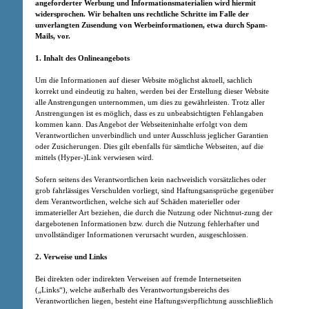
angeforderter Werbung und Informationsmaterialien wird hiermit
widersprochen. Wir behalten uns rechtliche Schritte im Falle der
unverlangten Zusendung von Werbeinformationen, etwa durch Spam-
Mails, vor.
1. Inhalt des Onlineangebots
Um die Informationen auf dieser Website möglichst aktuell, sachlich
korrekt und eindeutig zu halten, werden bei der Erstellung dieser Website
alle Anstrengungen unternommen, um dies zu gewährleisten. Trotz aller
Anstrengungen ist es möglich, dass es zu unbeabsichtigten Fehlangaben
kommen kann. Das Angebot der Webseiteninhalte erfolgt von dem
Verantwortlichen unverbindlich und unter Ausschluss jeglicher Garantien
oder Zusicherungen. Dies gilt ebenfalls für sämtliche Webseiten, auf die
mittels (Hyper-)Link verwiesen wird.
Sofern seitens des Verantwortlichen kein nachweislich vorsätzliches oder
grob fahrlässiges Verschulden vorliegt, sind Haftungsansprüche gegenüber
dem Verantwortlichen, welche sich auf Schäden materieller oder
immaterieller Art beziehen, die durch die Nutzung oder Nichtnut-zung der
dargebotenen Informationen bzw. durch die Nutzung fehlerhafter und
unvollständiger Informationen verursacht wurden, ausgeschlossen.
2. Verweise und Links
Bei direkten oder indirekten Verweisen auf fremde Internetseiten
(„Links“), welche außerhalb des Verantwortungsbereichs des
Verantwortlichen liegen, besteht eine Haftungsverpflichtung ausschließlich