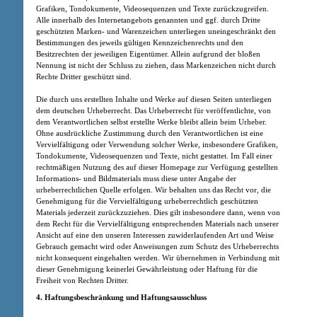
Grafiken, Tondokumente, Videosequenzen und Texte zurückzugreifen.
Alle innerhalb des Internetangebots genannten und ggf. durch Dritte
geschützten Marken- und Warenzeichen unterliegen uneingeschränkt den
Bestimmungen des jeweils gültigen Kennzeichenrechts und den
Besitzrechten der jeweiligen Eigentümer. Allein aufgrund der bloßen
Nennung ist nicht der Schluss zu ziehen, dass Markenzeichen nicht durch
Rechte Dritter geschützt sind.
Die durch uns erstellten Inhalte und Werke auf diesen Seiten unterliegen
dem deutschen Urheberrecht. Das Urheberrecht für veröffentlichte, von
dem Verantwortlichen selbst erstellte Werke bleibt allein beim Urheber.
Ohne ausdrückliche Zustimmung durch den Verantwortlichen ist eine
Vervielfältigung oder Verwendung solcher Werke, insbesondere Grafiken,
Tondokumente, Videosequenzen und Texte, nicht gestattet. Im Fall einer
rechtmäßigen Nutzung des auf dieser Homepage zur Verfügung gestellten
Informations- und Bildmaterials muss diese unter Angabe der
urheberrechtlichen Quelle erfolgen. Wir behalten uns das Recht vor, die
Genehmigung für die Vervielfältigung urheberrechtlich geschützten
Materials jederzeit zurückzuziehen. Dies gilt insbesondere dann, wenn von
dem Recht für die Vervielfältigung entsprechenden Materials nach unserer
Ansicht auf eine den unseren Interessen zuwiderlaufenden Art und Weise
Gebrauch gemacht wird oder Anweisungen zum Schutz des Urheberrechts
nicht konsequent eingehalten werden. Wir übernehmen in Verbindung mit
dieser Genehmigung keinerlei Gewährleistung oder Haftung für die
Freiheit von Rechten Dritter.
4. Haftungsbeschränkung und Haftungsausschluss