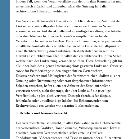
in dem Fall, wenn der Verantwortliche von den Inhalten Kenntnis hat und
es technisch möglich und zumutbar wäre, die Nutzung im Falle
rechtswidriger Inhalte zu verhindern.
Der Verantwortliche erklärt hiermit ausdrücklich, dass zum Zeitpunkt der
Linksetzung keine illegalen Inhalte auf den zu verlinkenden Seiten
erkennbar waren. Auf die aktuelle und zukünftige Gestaltung, die Inhalte
oder die Urheberschaft der verlinkten/verknüpften Seiten hat der
Verantwortliche keinerlei Einfluss. Es ist nicht zumutbar, eine permanente
inhaltliche Kontrolle der verlinkten Seiten ohne konkrete Anhaltspunkte
einer Rechtsverletzung durchzuführen. Deshalb distanzieren wir uns
hiermit ausdrücklich von allen Inhalten der verlinkten/verknüpften Seiten,
welche nach der Linksetzung verändert wurden. Diese Feststellung gilt für
alle inner-halb des eigenen Internetangebots gesetzten Links und Verweise
sowie für Fremdeinträge in den eingerichteten Gästebüchern,
Diskussionsforen und Mailinglisten des Verantwortlichen. Sollten aus der
Nutzung oder Nichtnutzung solcherart dargebotener Informationen
Schäden entstehen, haftet allein der Anbieter der Seite, auf welche
verwiesen wurde, nicht derjenige, der über Links auf die jeweilige
Veröffentlichung lediglich verweist. Dies gilt ebenfalls für illegale,
fehlerhafte oder unvollständige Inhalte. Bei Bekanntwerden von
Rechtsverletzungen werden wir derartige Links entfernen.
3. Urheber- und Kennzeichenrecht
Der Verantwortliche ist bestrebt, in allen Publikationen die Urheberrechte
der verwendeten Grafiken, Tondokumente, Videosequenzen und Texte zu
beachten, von dem Verantwortlichen selbst erstellte Grafiken,
Tondokumente, Videosequenzen und Texte zu nutzen oder auf lizenzfreie