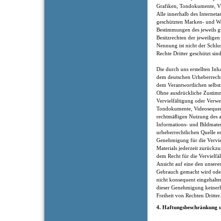
Grafiken, Tondokumente, V
Alle innerhalb des Internet
geschützten Marken- und Wa
Bestimmungen des jeweils g
Besitzrechten der jeweilige
Nennung ist nicht der Schlu
Rechte Dritter geschützt sind
Die durch uns erstellten Inh
dem deutschen Urheberrecht.
dem Verantwortlichen selbst 
Ohne ausdrückliche Zustimm
Vervielfältigung oder Verw
Tondokumente, Videosequenze
rechtmäßigen Nutzung des a
Informations- und Bildmater
urheberrechtlichen Quelle er
Genehmigung für die Verviel
Materials jederzeit zurückz
dem Recht für die Vervielfä
Ansicht auf eine den unsere
Gebrauch gemacht wird ode
nicht konsequent eingehalt
dieser Genehmigung keinerl
Freiheit von Rechten Dritter.
4. Haftungsbeschränkung u