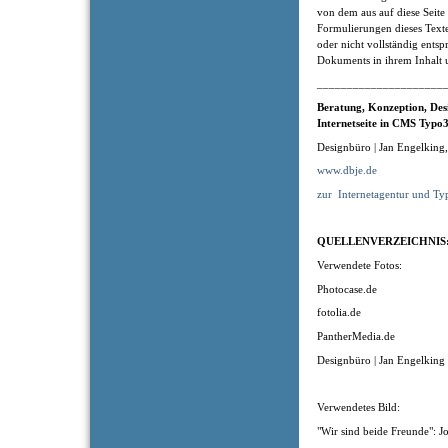
von dem aus auf diese Seite
Formulierungen dieses Texte
oder nicht vollständig entsp
Dokuments in ihrem Inhalt u
_____________________
Beratung, Konzeption
, Des
Internetseite in CMS Typo3
Designbüro | Jan Engelking
www.dbje.de
zur
Internetagentur und Ty
QUELLENVERZEICHNIS
Verwendete Fotos:
Photocase.de
fotolia.de
PantherMedia.de
Designbüro | Jan Engelking
Verwendetes Bild:
"Wir sind beide Freunde": J