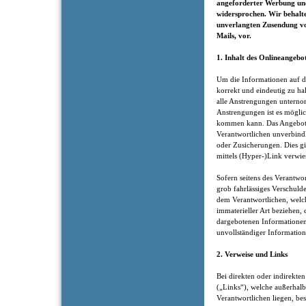
angeforderter Werbung und
widersprochen. Wir behalten
unverlangten Zusendung v
Mails, vor.
1. Inhalt des Onlineangebo
Um die Informationen auf di
korrekt und eindeutig zu hal
alle Anstrengungen unternom
Anstrengungen ist es möglic
kommen kann. Das Angebot 
Verantwortlichen unverbindl
oder Zusicherungen. Dies gil
mittels (Hyper-)Link verwie
Sofern seitens des Verantwor
grob fahrlässiges Verschuld
dem Verantwortlichen, welch
immaterieller Art beziehen,
dargebotenen Informationen
unvollständiger Information
2. Verweise und Links
Bei direkten oder indirekten
(„Links“), welche außerhalb
Verantwortlichen liegen, bes