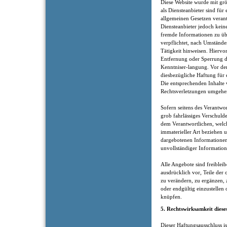
Diese Website wurde mit gr
als Diensteanbieter sind für
allgemeinen Gesetzen verantw
Diensteanbieter jedoch keine
fremde Informationen zu üb
verpflichtet, nach Umständen
Tätigkeit hinweisen. Hiervo
Entfernung oder Sperrung 
Kenntniser-langung. Vor dem
diesbezügliche Haftung für 
Die entsprechenden Inhalte
Rechtsverletzungen umgehen
Sofern seitens des Verantwor
grob fahrlässiges Verschuld
dem Verantwortlichen, welch
immaterieller Art beziehen
dargebotenen Informationen
unvollständiger Information
Alle Angebote sind freiblei
ausdrücklich vor, Teile der
zu verändern, zu ergänzen, 
oder endgültig einzustelle
knüpfen.
5. Rechtswirksamkeit diese
Dieser Haftungsausschluss is