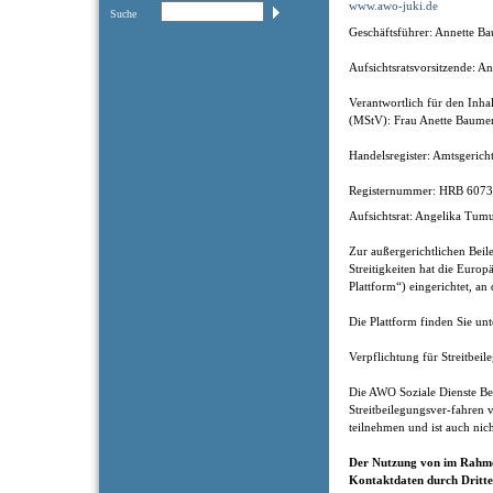
www.awo-juki.de
Suche
Geschäftsführer: Annette B
Aufsichtsratsvorsitzende: 
Verantwortlich für den Inha
(MStV): Frau Anette Baumert
Handelsregister: Amtsgeric
Registernummer: HRB 607
Aufsichtsrat: Angelika Tum
Zur außergerichtlichen Bei
Streitigkeiten hat die Euro
Plattform“) eingerichtet, an
Die Plattform finden Sie unt
Verpflichtung für Streitbe
Die AWO Soziale Dienste B
Streitbeilegungsver-fahren v
teilnehmen und ist auch nich
Der Nutzung von im Rahmen
Kontaktdaten durch Dritte