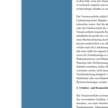
in dem Fall, wenn der Veran
es technisch möglich und z
rechtswidriger Inhalte zu ve
Der Verantwortliche erklärt
Linksetzung keine illegalen
erkennbar waren. Auf die ak
oder die Urheberschaft der 
Verantwortliche keinerlei Ei
inhaltliche Kontrolle der v
einer Rechtsverletzung durc
hiermit ausdrücklich von all
welche nach der Linksetzung
alle inner-halb des eigenen
sowie für Fremdeinträge in 
Diskussionsforen und Mailin
Nutzung oder Nichtnutzung 
Schäden entstehen, haftet al
verwiesen wurde, nicht derje
Veröffentlichung lediglich ve
fehlerhafte oder unvollstän
Rechtsverletzungen werden w
3. Urheber- und Kennzeich
Der Verantwortliche ist best
der verwendeten Grafiken,
beachten, von dem Verantwort
Tondokumente, Videosequenz