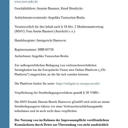
www.awo-juki.de
Geschäftsführer: Annette Baumert, Knud Hendricks
Aufsichtsratsvorsitzende: Angelika Tumuschat-Bruhn
Verantwortlich für den Inhalt nach § 18 Abs. 2 Medienstaatsvertrag
(MStV): Frau Anette Baumert (Anschrift s. o.)
Handelsregister: Amtsgericht Hannover
Registernummer: HRB 60736
Aufsichtsrat: Angelika Tumuschat-Bruhn
Zur außergerichtlichen Beilegung von verbraucherrechtlichen
Streitigkeiten hat die Europäische Union eine Online-Plattform („OS-
Plattform“) eingerichtet, an die Sie sich wenden können.
Die Plattform finden Sie unter:
https://webgate.ec.europa.eu/odr/.
Verpflichtung für Streitbeilegungsverfahren gemäß § 36 VSBG:
Die AWO Soziale Dienste Bezirk Hannover gGmbH wird nicht an einem
Streitbeilegungsver-fahren vor einer Verbraucherschlichtungsstelle
teilnehmen und ist auch nicht dazu verpflichtet.
Der Nutzung von im Rahmen der Impressumspflicht veröffentlichten
Kontaktdaten durch Dritte zur Übersendung von nicht ausdrücklich