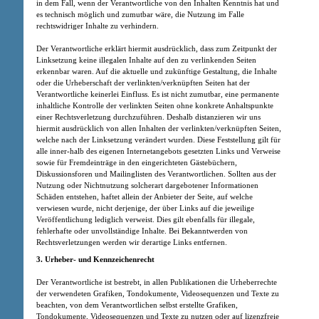
in dem Fall, wenn der Verantwortliche von den Inhalten Kenntnis hat und
es technisch möglich und zumutbar wäre, die Nutzung im Falle
rechtswidriger Inhalte zu verhindern.
Der Verantwortliche erklärt hiermit ausdrücklich, dass zum Zeitpunkt der
Linksetzung keine illegalen Inhalte auf den zu verlinkenden Seiten
erkennbar waren. Auf die aktuelle und zukünftige Gestaltung, die Inhalte
oder die Urheberschaft der verlinkten/verknüpften Seiten hat der
Verantwortliche keinerlei Einfluss. Es ist nicht zumutbar, eine permanente
inhaltliche Kontrolle der verlinkten Seiten ohne konkrete Anhaltspunkte
einer Rechtsverletzung durchzuführen. Deshalb distanzieren wir uns
hiermit ausdrücklich von allen Inhalten der verlinkten/verknüpften Seiten,
welche nach der Linksetzung verändert wurden. Diese Feststellung gilt für
alle inner-halb des eigenen Internetangebots gesetzten Links und Verweise
sowie für Fremdeinträge in den eingerichteten Gästebüchern,
Diskussionsforen und Mailinglisten des Verantwortlichen. Sollten aus der
Nutzung oder Nichtnutzung solcherart dargebotener Informationen
Schäden entstehen, haftet allein der Anbieter der Seite, auf welche
verwiesen wurde, nicht derjenige, der über Links auf die jeweilige
Veröffentlichung lediglich verweist. Dies gilt ebenfalls für illegale,
fehlerhafte oder unvollständige Inhalte. Bei Bekanntwerden von
Rechtsverletzungen werden wir derartige Links entfernen.
3. Urheber- und Kennzeichenrecht
Der Verantwortliche ist bestrebt, in allen Publikationen die Urheberrechte
der verwendeten Grafiken, Tondokumente, Videosequenzen und Texte zu
beachten, von dem Verantwortlichen selbst erstellte Grafiken,
Tondokumente, Videosequenzen und Texte zu nutzen oder auf lizenzfreie