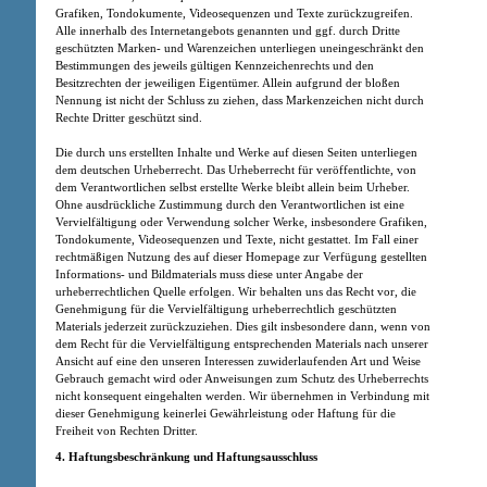
Grafiken, Tondokumente, Videosequenzen und Texte zurückzugreifen.
Alle innerhalb des Internetangebots genannten und ggf. durch Dritte
geschützten Marken- und Warenzeichen unterliegen uneingeschränkt den
Bestimmungen des jeweils gültigen Kennzeichenrechts und den
Besitzrechten der jeweiligen Eigentümer. Allein aufgrund der bloßen
Nennung ist nicht der Schluss zu ziehen, dass Markenzeichen nicht durch
Rechte Dritter geschützt sind.
Die durch uns erstellten Inhalte und Werke auf diesen Seiten unterliegen
dem deutschen Urheberrecht. Das Urheberrecht für veröffentlichte, von
dem Verantwortlichen selbst erstellte Werke bleibt allein beim Urheber.
Ohne ausdrückliche Zustimmung durch den Verantwortlichen ist eine
Vervielfältigung oder Verwendung solcher Werke, insbesondere Grafiken,
Tondokumente, Videosequenzen und Texte, nicht gestattet. Im Fall einer
rechtmäßigen Nutzung des auf dieser Homepage zur Verfügung gestellten
Informations- und Bildmaterials muss diese unter Angabe der
urheberrechtlichen Quelle erfolgen. Wir behalten uns das Recht vor, die
Genehmigung für die Vervielfältigung urheberrechtlich geschützten
Materials jederzeit zurückzuziehen. Dies gilt insbesondere dann, wenn von
dem Recht für die Vervielfältigung entsprechenden Materials nach unserer
Ansicht auf eine den unseren Interessen zuwiderlaufenden Art und Weise
Gebrauch gemacht wird oder Anweisungen zum Schutz des Urheberrechts
nicht konsequent eingehalten werden. Wir übernehmen in Verbindung mit
dieser Genehmigung keinerlei Gewährleistung oder Haftung für die
Freiheit von Rechten Dritter.
4. Haftungsbeschränkung und Haftungsausschluss