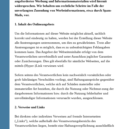
angeforderter Werbung und Informationsmaterialien wird hiermit
widersprochen. Wir behalten uns rechtliche Schritte im Falle der
unverlangten Zusendung von Werbeinformationen, etwa durch Spam-
Mails, vor.
1. Inhalt des Onlineangebots
Um die Informationen auf dieser Website möglichst aktuell, sachlich
korrekt und eindeutig zu halten, werden bei der Erstellung dieser Website
alle Anstrengungen unternommen, um dies zu gewährleisten. Trotz aller
Anstrengungen ist es möglich, dass es zu unbeabsichtigten Fehlangaben
kommen kann. Das Angebot der Webseiteninhalte erfolgt von dem
Verantwortlichen unverbindlich und unter Ausschluss jeglicher Garantien
oder Zusicherungen. Dies gilt ebenfalls für sämtliche Webseiten, auf die
mittels (Hyper-)Link verwiesen wird.
Sofern seitens des Verantwortlichen kein nachweislich vorsätzliches oder
grob fahrlässiges Verschulden vorliegt, sind Haftungsansprüche gegenüber
dem Verantwortlichen, welche sich auf Schäden materieller oder
immaterieller Art beziehen, die durch die Nutzung oder Nichtnut-zung der
dargebotenen Informationen bzw. durch die Nutzung fehlerhafter und
unvollständiger Informationen verursacht wurden, ausgeschlossen.
2. Verweise und Links
Bei direkten oder indirekten Verweisen auf fremde Internetseiten
(„Links“), welche außerhalb des Verantwortungsbereichs des
Verantwortlichen liegen, besteht eine Haftungsverpflichtung ausschließlich