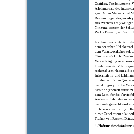
Grafiken, Tondokumente, V
Alle innerhalb des Internet
geschützten Marken- und Wa
Bestimmungen des jeweils g
Besitzrechten der jeweilige
Nennung ist nicht der Schlu
Rechte Dritter geschützt sind
Die durch uns erstellten Inh
dem deutschen Urheberrecht.
dem Verantwortlichen selbst 
Ohne ausdrückliche Zustimm
Vervielfältigung oder Verw
Tondokumente, Videosequenze
rechtmäßigen Nutzung des a
Informations- und Bildmater
urheberrechtlichen Quelle er
Genehmigung für die Verviel
Materials jederzeit zurückz
dem Recht für die Vervielfä
Ansicht auf eine den unsere
Gebrauch gemacht wird ode
nicht konsequent eingehalt
dieser Genehmigung keinerl
Freiheit von Rechten Dritter.
4. Haftungsbeschränkung u