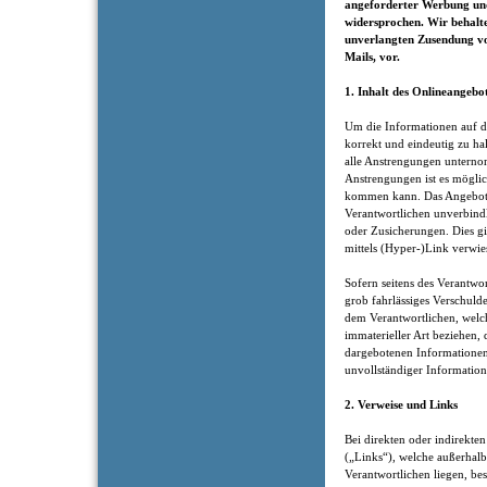
angeforderter Werbung und
widersprochen. Wir behalten
unverlangten Zusendung v
Mails, vor.
1. Inhalt des Onlineangebo
Um die Informationen auf di
korrekt und eindeutig zu hal
alle Anstrengungen unternom
Anstrengungen ist es möglic
kommen kann. Das Angebot 
Verantwortlichen unverbindl
oder Zusicherungen. Dies gil
mittels (Hyper-)Link verwie
Sofern seitens des Verantwor
grob fahrlässiges Verschuld
dem Verantwortlichen, welch
immaterieller Art beziehen,
dargebotenen Informationen
unvollständiger Information
2. Verweise und Links
Bei direkten oder indirekten
(„Links“), welche außerhalb
Verantwortlichen liegen, bes