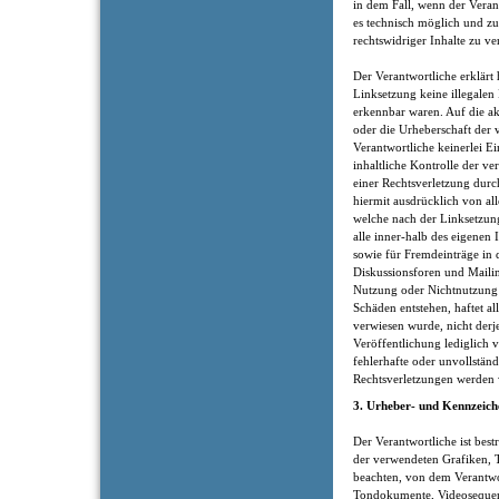
in dem Fall, wenn der Veran
es technisch möglich und z
rechtswidriger Inhalte zu ve
Der Verantwortliche erklärt
Linksetzung keine illegalen
erkennbar waren. Auf die ak
oder die Urheberschaft der 
Verantwortliche keinerlei Ei
inhaltliche Kontrolle der v
einer Rechtsverletzung durc
hiermit ausdrücklich von all
welche nach der Linksetzung
alle inner-halb des eigenen
sowie für Fremdeinträge in 
Diskussionsforen und Mailin
Nutzung oder Nichtnutzung 
Schäden entstehen, haftet al
verwiesen wurde, nicht derje
Veröffentlichung lediglich ve
fehlerhafte oder unvollstän
Rechtsverletzungen werden w
3. Urheber- und Kennzeich
Der Verantwortliche ist best
der verwendeten Grafiken,
beachten, von dem Verantwort
Tondokumente, Videosequenz