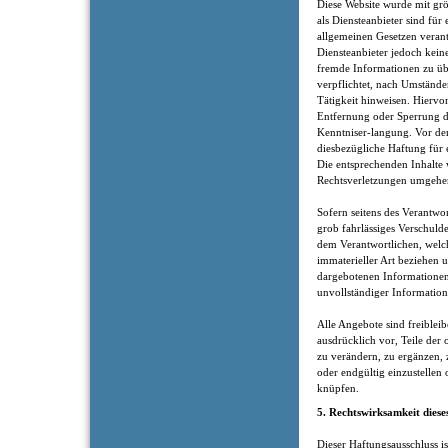
Diese Website wurde mit gr
als Diensteanbieter sind für
allgemeinen Gesetzen verantw
Diensteanbieter jedoch keine
fremde Informationen zu üb
verpflichtet, nach Umständen
Tätigkeit hinweisen. Hiervo
Entfernung oder Sperrung 
Kenntniser-langung. Vor dem
diesbezügliche Haftung für 
Die entsprechenden Inhalte
Rechtsverletzungen umgehen
Sofern seitens des Verantwor
grob fahrlässiges Verschuld
dem Verantwortlichen, welch
immaterieller Art beziehen
dargebotenen Informationen
unvollständiger Information
Alle Angebote sind freiblei
ausdrücklich vor, Teile der
zu verändern, zu ergänzen, 
oder endgültig einzustelle
knüpfen.
5. Rechtswirksamkeit diese
Dieser Haftungsausschluss is