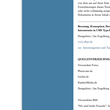
von dem aus auf diese Seite
Formulierungen dieses Texte
oder nicht vollständig entsp
Dokuments in ihrem Inhalt u
_____________________
Beratung, Konzeption
, Des
Internetseite in CMS Typo3
Designbüro | Jan Engelking
www.dbje.de
zur
Internetagentur und Ty
QUELLENVERZEICHNIS
Verwendete Fotos:
Photocase.de
fotolia.de
PantherMedia.de
Designbüro | Jan Engelking
Verwendetes Bild:
"Wir sind beide Freunde": J