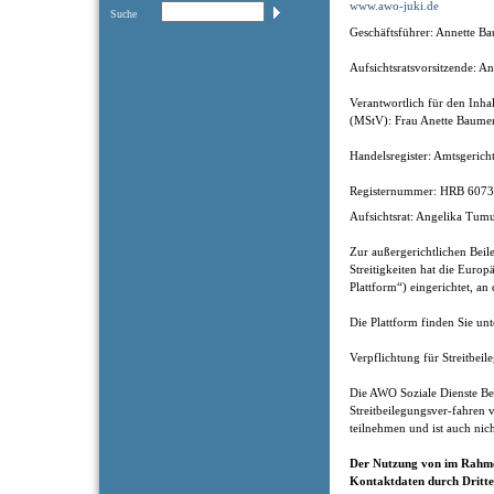
www.awo-juki.de
Suche
Geschäftsführer: Annette B
Aufsichtsratsvorsitzende: 
Verantwortlich für den Inha
(MStV): Frau Anette Baumert
Handelsregister: Amtsgeric
Registernummer: HRB 607
Aufsichtsrat: Angelika Tum
Zur außergerichtlichen Bei
Streitigkeiten hat die Euro
Plattform“) eingerichtet, an
Die Plattform finden Sie unt
Verpflichtung für Streitbe
Die AWO Soziale Dienste B
Streitbeilegungsver-fahren v
teilnehmen und ist auch nich
Der Nutzung von im Rahmen
Kontaktdaten durch Dritte