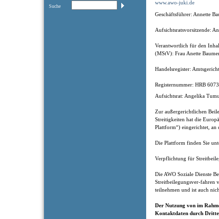
www.awo-juki.de
Suche
Geschäftsführer: Annette B
Aufsichtsratsvorsitzende: 
Verantwortlich für den Inha
(MStV): Frau Anette Baumert
Handelsregister: Amtsgeric
Registernummer: HRB 607
Aufsichtsrat: Angelika Tum
Zur außergerichtlichen Bei
Streitigkeiten hat die Euro
Plattform“) eingerichtet, an
Die Plattform finden Sie unt
Verpflichtung für Streitbe
Die AWO Soziale Dienste B
Streitbeilegungsver-fahren v
teilnehmen und ist auch nich
Der Nutzung von im Rahmen
Kontaktdaten durch Dritte