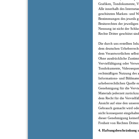
Grafiken, Tondokumente, V
Alle innerhalb des Internet
geschützten Marken- und Wa
Bestimmungen des jeweils g
Besitzrechten der jeweilige
Nennung ist nicht der Schlu
Rechte Dritter geschützt sind
Die durch uns erstellten Inh
dem deutschen Urheberrecht.
dem Verantwortlichen selbst 
Ohne ausdrückliche Zustimm
Vervielfältigung oder Verw
Tondokumente, Videosequenze
rechtmäßigen Nutzung des a
Informations- und Bildmater
urheberrechtlichen Quelle er
Genehmigung für die Verviel
Materials jederzeit zurückz
dem Recht für die Vervielfä
Ansicht auf eine den unsere
Gebrauch gemacht wird ode
nicht konsequent eingehalt
dieser Genehmigung keinerl
Freiheit von Rechten Dritter.
4. Haftungsbeschränkung u