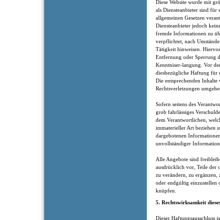
Diese Website wurde mit gr
als Diensteanbieter sind für
allgemeinen Gesetzen verantw
Diensteanbieter jedoch keine
fremde Informationen zu üb
verpflichtet, nach Umständen
Tätigkeit hinweisen. Hiervo
Entfernung oder Sperrung 
Kenntniser-langung. Vor dem
diesbezügliche Haftung für 
Die entsprechenden Inhalte
Rechtsverletzungen umgehen
Sofern seitens des Verantwor
grob fahrlässiges Verschuld
dem Verantwortlichen, welch
immaterieller Art beziehen
dargebotenen Informationen
unvollständiger Information
Alle Angebote sind freiblei
ausdrücklich vor, Teile der
zu verändern, zu ergänzen, 
oder endgültig einzustelle
knüpfen.
5. Rechtswirksamkeit diese
Dieser Haftungsausschluss is