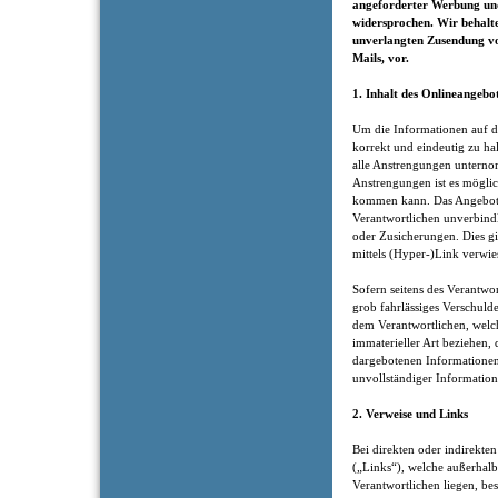
angeforderter Werbung und
widersprochen. Wir behalten
unverlangten Zusendung v
Mails, vor.
1. Inhalt des Onlineangebo
Um die Informationen auf di
korrekt und eindeutig zu hal
alle Anstrengungen unternom
Anstrengungen ist es möglic
kommen kann. Das Angebot 
Verantwortlichen unverbindl
oder Zusicherungen. Dies gil
mittels (Hyper-)Link verwie
Sofern seitens des Verantwor
grob fahrlässiges Verschuld
dem Verantwortlichen, welch
immaterieller Art beziehen,
dargebotenen Informationen
unvollständiger Information
2. Verweise und Links
Bei direkten oder indirekten
(„Links“), welche außerhalb
Verantwortlichen liegen, bes