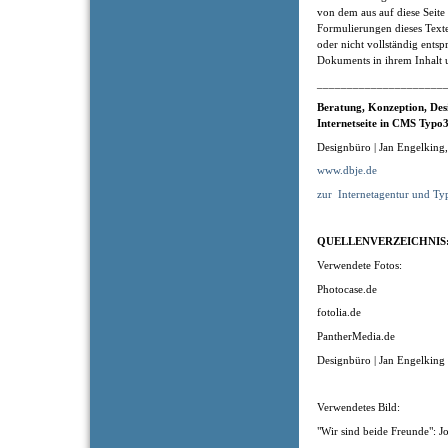
von dem aus auf diese Seite
Formulierungen dieses Texte
oder nicht vollständig entsp
Dokuments in ihrem Inhalt u
_____________________
Beratung, Konzeption
, Des
Internetseite in CMS Typo3
Designbüro | Jan Engelking
www.dbje.de
zur
Internetagentur und Ty
QUELLENVERZEICHNIS
Verwendete Fotos:
Photocase.de
fotolia.de
PantherMedia.de
Designbüro | Jan Engelking
Verwendetes Bild:
"Wir sind beide Freunde": J