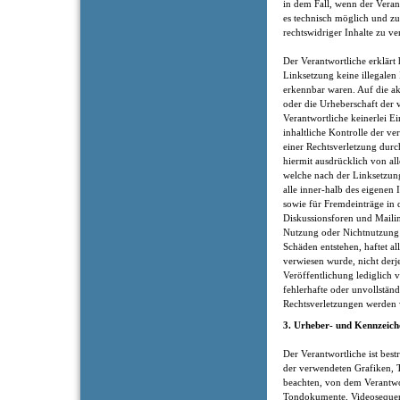
in dem Fall, wenn der Veran
es technisch möglich und z
rechtswidriger Inhalte zu ve
Der Verantwortliche erklärt
Linksetzung keine illegalen
erkennbar waren. Auf die ak
oder die Urheberschaft der 
Verantwortliche keinerlei Ei
inhaltliche Kontrolle der v
einer Rechtsverletzung durc
hiermit ausdrücklich von all
welche nach der Linksetzung
alle inner-halb des eigenen
sowie für Fremdeinträge in 
Diskussionsforen und Mailin
Nutzung oder Nichtnutzung 
Schäden entstehen, haftet al
verwiesen wurde, nicht derje
Veröffentlichung lediglich ve
fehlerhafte oder unvollstän
Rechtsverletzungen werden w
3. Urheber- und Kennzeich
Der Verantwortliche ist best
der verwendeten Grafiken,
beachten, von dem Verantwort
Tondokumente, Videosequenz