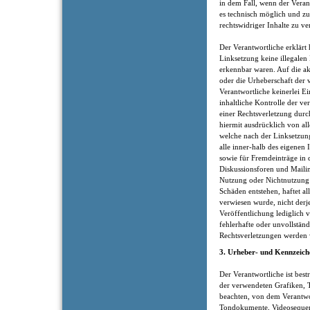
in dem Fall, wenn der Veran
es technisch möglich und z
rechtswidriger Inhalte zu ve
Der Verantwortliche erklärt
Linksetzung keine illegalen
erkennbar waren. Auf die ak
oder die Urheberschaft der 
Verantwortliche keinerlei Ei
inhaltliche Kontrolle der v
einer Rechtsverletzung durc
hiermit ausdrücklich von all
welche nach der Linksetzung
alle inner-halb des eigenen
sowie für Fremdeinträge in 
Diskussionsforen und Mailin
Nutzung oder Nichtnutzung 
Schäden entstehen, haftet al
verwiesen wurde, nicht derje
Veröffentlichung lediglich ve
fehlerhafte oder unvollstän
Rechtsverletzungen werden w
3. Urheber- und Kennzeich
Der Verantwortliche ist best
der verwendeten Grafiken,
beachten, von dem Verantwort
Tondokumente, Videosequenz