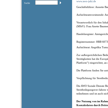
www.awo-juki.de
Suche
Geschäftsführer: Annette B
Aufsichtsratsvorsitzende: 
Verantwortlich für den Inha
(MStV): Frau Anette Baumert
Handelsregister: Amtsgeric
Registernummer: HRB 607
Aufsichtsrat: Angelika Tum
Zur außergerichtlichen Bei
Streitigkeiten hat die Euro
Plattform“) eingerichtet, an
Die Plattform finden Sie unt
Verpflichtung für Streitbe
Die AWO Soziale Dienste B
Streitbeilegungsver-fahren v
teilnehmen und ist auch nich
Der Nutzung von im Rahmen
Kontaktdaten durch Dritte