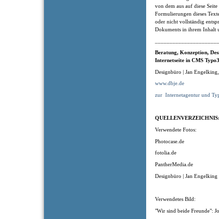
von dem aus auf diese Seite
Formulierungen dieses Texte
oder nicht vollständig entsp
Dokuments in ihrem Inhalt u
_____________________
Beratung, Konzeption
, Des
Internetseite in CMS Typo3
Designbüro | Jan Engelking
www.dbje.de
zur
Internetagentur und Ty
QUELLENVERZEICHNIS
Verwendete Fotos:
Photocase.de
fotolia.de
PantherMedia.de
Designbüro | Jan Engelking
Verwendetes Bild:
"Wir sind beide Freunde": J