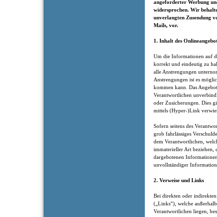
angeforderter Werbung und
widersprochen. Wir behalten
unverlangten Zusendung v
Mails, vor.
1. Inhalt des Onlineangebo
Um die Informationen auf di
korrekt und eindeutig zu hal
alle Anstrengungen unternom
Anstrengungen ist es möglic
kommen kann. Das Angebot 
Verantwortlichen unverbindl
oder Zusicherungen. Dies gil
mittels (Hyper-)Link verwie
Sofern seitens des Verantwor
grob fahrlässiges Verschuld
dem Verantwortlichen, welch
immaterieller Art beziehen,
dargebotenen Informationen
unvollständiger Information
2. Verweise und Links
Bei direkten oder indirekten
(„Links“), welche außerhalb
Verantwortlichen liegen, bes