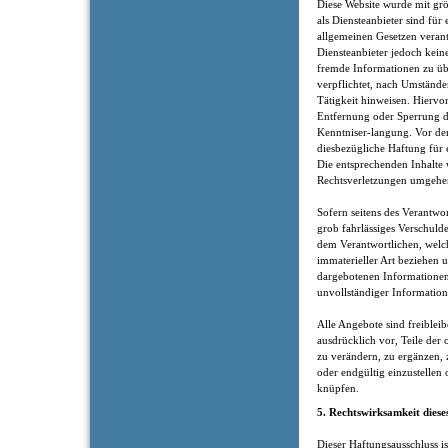
Diese Website wurde mit gr
als Diensteanbieter sind für
allgemeinen Gesetzen verantw
Diensteanbieter jedoch keine
fremde Informationen zu üb
verpflichtet, nach Umständen
Tätigkeit hinweisen. Hiervo
Entfernung oder Sperrung 
Kenntniser-langung. Vor dem
diesbezügliche Haftung für 
Die entsprechenden Inhalte
Rechtsverletzungen umgehen
Sofern seitens des Verantwor
grob fahrlässiges Verschuld
dem Verantwortlichen, welch
immaterieller Art beziehen
dargebotenen Informationen
unvollständiger Information
Alle Angebote sind freiblei
ausdrücklich vor, Teile der
zu verändern, zu ergänzen, 
oder endgültig einzustelle
knüpfen.
5. Rechtswirksamkeit diese
Dieser Haftungsausschluss is