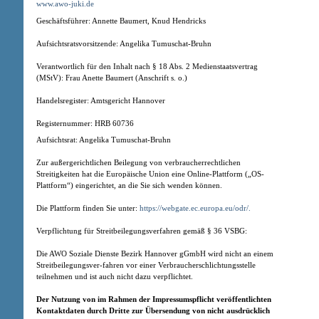
www.awo-juki.de
Geschäftsführer: Annette Baumert, Knud Hendricks
Aufsichtsratsvorsitzende: Angelika Tumuschat-Bruhn
Verantwortlich für den Inhalt nach § 18 Abs. 2 Medienstaatsvertrag
(MStV): Frau Anette Baumert (Anschrift s. o.)
Handelsregister: Amtsgericht Hannover
Registernummer: HRB 60736
Aufsichtsrat: Angelika Tumuschat-Bruhn
Zur außergerichtlichen Beilegung von verbraucherrechtlichen
Streitigkeiten hat die Europäische Union eine Online-Plattform („OS-
Plattform“) eingerichtet, an die Sie sich wenden können.
Die Plattform finden Sie unter:
https://webgate.ec.europa.eu/odr/.
Verpflichtung für Streitbeilegungsverfahren gemäß § 36 VSBG:
Die AWO Soziale Dienste Bezirk Hannover gGmbH wird nicht an einem
Streitbeilegungsver-fahren vor einer Verbraucherschlichtungsstelle
teilnehmen und ist auch nicht dazu verpflichtet.
Der Nutzung von im Rahmen der Impressumspflicht veröffentlichten
Kontaktdaten durch Dritte zur Übersendung von nicht ausdrücklich