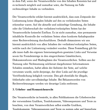
in dem Fall, wenn der Verantwortliche von den Inhalten Kenntnis hat und
es technisch möglich und zumutbar wäre, die Nutzung im Falle
rechtswidriger Inhalte zu verhindern.
Der Verantwortliche erklärt hiermit ausdrücklich, dass zum Zeitpunkt der
Linksetzung keine illegalen Inhalte auf den zu verlinkenden Seiten
erkennbar waren. Auf die aktuelle und zukünftige Gestaltung, die Inhalte
oder die Urheberschaft der verlinkten/verknüpften Seiten hat der
Verantwortliche keinerlei Einfluss. Es ist nicht zumutbar, eine permanente
inhaltliche Kontrolle der verlinkten Seiten ohne konkrete Anhaltspunkte
einer Rechtsverletzung durchzuführen. Deshalb distanzieren wir uns
hiermit ausdrücklich von allen Inhalten der verlinkten/verknüpften Seiten,
welche nach der Linksetzung verändert wurden. Diese Feststellung gilt für
alle inner-halb des eigenen Internetangebots gesetzten Links und Verweise
sowie für Fremdeinträge in den eingerichteten Gästebüchern,
Diskussionsforen und Mailinglisten des Verantwortlichen. Sollten aus der
Nutzung oder Nichtnutzung solcherart dargebotener Informationen
Schäden entstehen, haftet allein der Anbieter der Seite, auf welche
verwiesen wurde, nicht derjenige, der über Links auf die jeweilige
Veröffentlichung lediglich verweist. Dies gilt ebenfalls für illegale,
fehlerhafte oder unvollständige Inhalte. Bei Bekanntwerden von
Rechtsverletzungen werden wir derartige Links entfernen.
3. Urheber- und Kennzeichenrecht
Der Verantwortliche ist bestrebt, in allen Publikationen die Urheberrechte
der verwendeten Grafiken, Tondokumente, Videosequenzen und Texte zu
beachten, von dem Verantwortlichen selbst erstellte Grafiken,
Tondokumente, Videosequenzen und Texte zu nutzen oder auf lizenzfreie