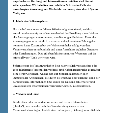
angeforderter Werbung und Informationsmaterialien wird hiermit
widersprochen. Wir behalten uns rechtliche Schritte im Falle der
unverlangten Zusendung von Werbeinformationen, etwa durch Spam-
Mails, vor.
1. Inhalt des Onlineangebots
Um die Informationen auf dieser Website möglichst aktuell, sachlich
korrekt und eindeutig zu halten, werden bei der Erstellung dieser Website
alle Anstrengungen unternommen, um dies zu gewährleisten. Trotz aller
Anstrengungen ist es möglich, dass es zu unbeabsichtigten Fehlangaben
kommen kann. Das Angebot der Webseiteninhalte erfolgt von dem
Verantwortlichen unverbindlich und unter Ausschluss jeglicher Garantien
oder Zusicherungen. Dies gilt ebenfalls für sämtliche Webseiten, auf die
mittels (Hyper-)Link verwiesen wird.
Sofern seitens des Verantwortlichen kein nachweislich vorsätzliches oder
grob fahrlässiges Verschulden vorliegt, sind Haftungsansprüche gegenüber
dem Verantwortlichen, welche sich auf Schäden materieller oder
immaterieller Art beziehen, die durch die Nutzung oder Nichtnut-zung der
dargebotenen Informationen bzw. durch die Nutzung fehlerhafter und
unvollständiger Informationen verursacht wurden, ausgeschlossen.
2. Verweise und Links
Bei direkten oder indirekten Verweisen auf fremde Internetseiten
(„Links“), welche außerhalb des Verantwortungsbereichs des
Verantwortlichen liegen, besteht eine Haftungsverpflichtung ausschließlich