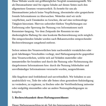
Diese Website wurde mit größtmöglicher Sorgfalt zusammengestellt. Wir
als Diensteanbieter sind für eigene Inhalte auf diesen Seiten nach den
allgemeinen Gesetzen verantwortlich. Es besteht für uns als
Diensteanbieter jedoch keine Verpflichtung, übermittelte oder gespeicherte
fremde Informationen zu überwachen. Weiterhin sind wir nicht
verpflichtet, nach Umständen zu forschen, die auf eine rechtswidrige
Tätigkeit hinweisen. Hiervon unberührt bleiben Verpflichtungen zur
Entfernung oder Sperrung der Nutzung von Informationen nach
Kenntniser-langung. Vor dem Zeitpunkt der Kenntnis ist eine
diesbezügliche Haftung für eine konkrete Rechtsverletzung nicht möglich.
Die entsprechenden Inhalte werden nach Bekanntwerden entsprechender
Rechtsverletzungen umgehend entfernt.
Sofern seitens des Verantwortlichen kein nachweislich vorsätzliches oder
grob fahrlässiges Verschulden vorliegt, sind Haftungsansprüche gegenüber
dem Verantwortlichen, welche sich auf Schäden materieller oder
immaterieller Art beziehen und durch die Nutzung oder Nichtnutzung der
dargebotenen Informationen bzw. durch die Nutzung fehlerhafter und
unvollständiger Informationen verursacht wurden, ausgeschlossen.
Alle Angebote sind freibleibend und unverbindlich. Wir behalten es uns
ausdrücklich vor, Teile der oder alle Seiten ohne gesonderte Ankündigung
zu verändern, zu ergänzen, zu löschen oder die Veröffentlichung zeitweise
oder endgültig einzustellen oder an andere Nutzungsbedingungen zu
knüpfen.
5. Rechtswirksamkeit dieses Haftungsausschlusses
Dieser Haftungsausschluss ist als Teil des Internetangebots zu betrachten,