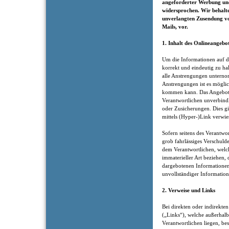
angeforderter Werbung und
widersprochen. Wir behalten
unverlangten Zusendung v
Mails, vor.
1. Inhalt des Onlineangebo
Um die Informationen auf di
korrekt und eindeutig zu hal
alle Anstrengungen unternom
Anstrengungen ist es möglic
kommen kann. Das Angebot 
Verantwortlichen unverbindl
oder Zusicherungen. Dies gil
mittels (Hyper-)Link verwie
Sofern seitens des Verantwor
grob fahrlässiges Verschuld
dem Verantwortlichen, welch
immaterieller Art beziehen,
dargebotenen Informationen
unvollständiger Information
2. Verweise und Links
Bei direkten oder indirekten
(„Links“), welche außerhalb
Verantwortlichen liegen, bes