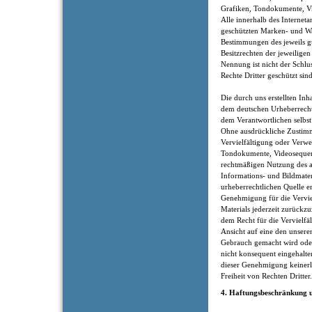
Grafiken, Tondokumente, V
Alle innerhalb des Internet
geschützten Marken- und Wa
Bestimmungen des jeweils g
Besitzrechten der jeweilige
Nennung ist nicht der Schlu
Rechte Dritter geschützt sind
Die durch uns erstellten Inh
dem deutschen Urheberrecht.
dem Verantwortlichen selbst 
Ohne ausdrückliche Zustimm
Vervielfältigung oder Verw
Tondokumente, Videosequenze
rechtmäßigen Nutzung des a
Informations- und Bildmater
urheberrechtlichen Quelle er
Genehmigung für die Verviel
Materials jederzeit zurückz
dem Recht für die Vervielfä
Ansicht auf eine den unsere
Gebrauch gemacht wird ode
nicht konsequent eingehalt
dieser Genehmigung keinerl
Freiheit von Rechten Dritter.
4. Haftungsbeschränkung u