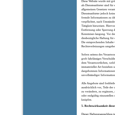
Diese Website wurde mit gr
als Diensteanbieter sind für
allgemeinen Gesetzen verantw
Diensteanbieter jedoch keine
fremde Informationen zu üb
verpflichtet, nach Umständen
Tätigkeit hinweisen. Hiervo
Entfernung oder Sperrung 
Kenntniser-langung. Vor dem
diesbezügliche Haftung für 
Die entsprechenden Inhalte
Rechtsverletzungen umgehen
Sofern seitens des Verantwor
grob fahrlässiges Verschuld
dem Verantwortlichen, welch
immaterieller Art beziehen
dargebotenen Informationen
unvollständiger Information
Alle Angebote sind freiblei
ausdrücklich vor, Teile der
zu verändern, zu ergänzen, 
oder endgültig einzustelle
knüpfen.
5. Rechtswirksamkeit diese
Dieser Haftungsausschluss is