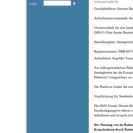
www.awo-juki.de
Suche
Geschäftsführer: Annette B
Aufsichtsratsvorsitzende: 
Verantwortlich für den Inha
(MStV): Frau Anette Baumert
Handelsregister: Amtsgeric
Registernummer: HRB 607
Aufsichtsrat: Angelika Tum
Zur außergerichtlichen Bei
Streitigkeiten hat die Euro
Plattform“) eingerichtet, an
Die Plattform finden Sie unt
Verpflichtung für Streitbe
Die AWO Soziale Dienste B
Streitbeilegungsver-fahren v
teilnehmen und ist auch nich
Der Nutzung von im Rahmen
Kontaktdaten durch Dritte