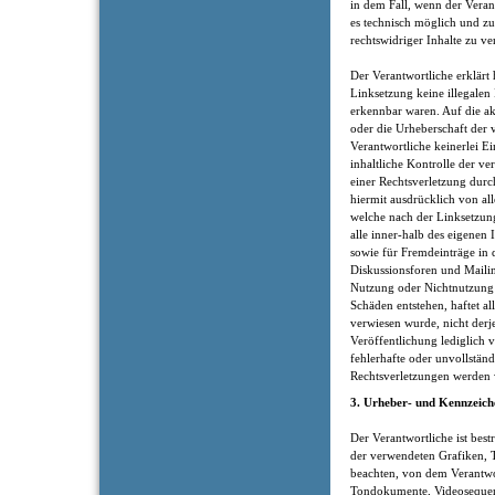
in dem Fall, wenn der Veran
es technisch möglich und z
rechtswidriger Inhalte zu ve
Der Verantwortliche erklärt
Linksetzung keine illegalen
erkennbar waren. Auf die ak
oder die Urheberschaft der 
Verantwortliche keinerlei Ei
inhaltliche Kontrolle der v
einer Rechtsverletzung durc
hiermit ausdrücklich von all
welche nach der Linksetzung
alle inner-halb des eigenen
sowie für Fremdeinträge in 
Diskussionsforen und Mailin
Nutzung oder Nichtnutzung 
Schäden entstehen, haftet al
verwiesen wurde, nicht derje
Veröffentlichung lediglich ve
fehlerhafte oder unvollstän
Rechtsverletzungen werden w
3. Urheber- und Kennzeich
Der Verantwortliche ist best
der verwendeten Grafiken,
beachten, von dem Verantwort
Tondokumente, Videosequenz