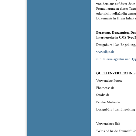
von dem aus auf diese Seite
Formulierungen dieses Texte
oder nicht vollständig entsp
Dokuments in ihrem Inhalt u
_____________________
Beratung, Konzeption
, Des
Internetseite in CMS Typo3
Designbüro | Jan Engelking
www.dbje.de
zur
Internetagentur und Ty
QUELLENVERZEICHNIS
Verwendete Fotos:
Photocase.de
fotolia.de
PantherMedia.de
Designbüro | Jan Engelking
Verwendetes Bild:
"Wir sind beide Freunde": J