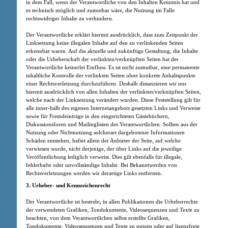
in dem Fall, wenn der Verantwortliche von den Inhalten Kenntnis hat und
es technisch möglich und zumutbar wäre, die Nutzung im Falle
rechtswidriger Inhalte zu verhindern.
Der Verantwortliche erklärt hiermit ausdrücklich, dass zum Zeitpunkt der
Linksetzung keine illegalen Inhalte auf den zu verlinkenden Seiten
erkennbar waren. Auf die aktuelle und zukünftige Gestaltung, die Inhalte
oder die Urheberschaft der verlinkten/verknüpften Seiten hat der
Verantwortliche keinerlei Einfluss. Es ist nicht zumutbar, eine permanente
inhaltliche Kontrolle der verlinkten Seiten ohne konkrete Anhaltspunkte
einer Rechtsverletzung durchzuführen. Deshalb distanzieren wir uns
hiermit ausdrücklich von allen Inhalten der verlinkten/verknüpften Seiten,
welche nach der Linksetzung verändert wurden. Diese Feststellung gilt für
alle inner-halb des eigenen Internetangebots gesetzten Links und Verweise
sowie für Fremdeinträge in den eingerichteten Gästebüchern,
Diskussionsforen und Mailinglisten des Verantwortlichen. Sollten aus der
Nutzung oder Nichtnutzung solcherart dargebotener Informationen
Schäden entstehen, haftet allein der Anbieter der Seite, auf welche
verwiesen wurde, nicht derjenige, der über Links auf die jeweilige
Veröffentlichung lediglich verweist. Dies gilt ebenfalls für illegale,
fehlerhafte oder unvollständige Inhalte. Bei Bekanntwerden von
Rechtsverletzungen werden wir derartige Links entfernen.
3. Urheber- und Kennzeichenrecht
Der Verantwortliche ist bestrebt, in allen Publikationen die Urheberrechte
der verwendeten Grafiken, Tondokumente, Videosequenzen und Texte zu
beachten, von dem Verantwortlichen selbst erstellte Grafiken,
Tondokumente, Videosequenzen und Texte zu nutzen oder auf lizenzfreie