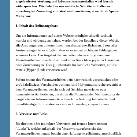
angeforderter Werbung und Informationsmaterialien wird hiermit
widersprochen. Wir behalten uns rechtliche Schritte im Falle der
unverlangten Zusendung von Werbeinformationen, etwa durch Spam-
Mails, vor.
1. Inhalt des Onlineangebots
Um die Informationen auf dieser Website möglichst aktuell, sachlich
korrekt und eindeutig zu halten, werden bei der Erstellung dieser Website
alle Anstrengungen unternommen, um dies zu gewährleisten. Trotz aller
Anstrengungen ist es möglich, dass es zu unbeabsichtigten Fehlangaben
kommen kann. Das Angebot der Webseiteninhalte erfolgt von dem
Verantwortlichen unverbindlich und unter Ausschluss jeglicher Garantien
oder Zusicherungen. Dies gilt ebenfalls für sämtliche Webseiten, auf die
mittels (Hyper-)Link verwiesen wird.
Sofern seitens des Verantwortlichen kein nachweislich vorsätzliches oder
grob fahrlässiges Verschulden vorliegt, sind Haftungsansprüche gegenüber
dem Verantwortlichen, welche sich auf Schäden materieller oder
immaterieller Art beziehen, die durch die Nutzung oder Nichtnut-zung der
dargebotenen Informationen bzw. durch die Nutzung fehlerhafter und
unvollständiger Informationen verursacht wurden, ausgeschlossen.
2. Verweise und Links
Bei direkten oder indirekten Verweisen auf fremde Internetseiten
(„Links“), welche außerhalb des Verantwortungsbereichs des
Verantwortlichen liegen, besteht eine Haftungsverpflichtung ausschließlich