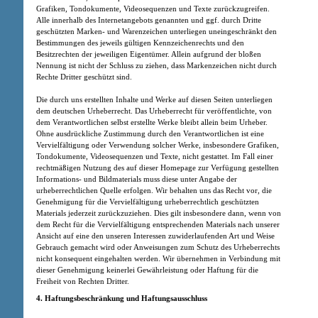
Grafiken, Tondokumente, Videosequenzen und Texte zurückzugreifen.
Alle innerhalb des Internetangebots genannten und ggf. durch Dritte
geschützten Marken- und Warenzeichen unterliegen uneingeschränkt den
Bestimmungen des jeweils gültigen Kennzeichenrechts und den
Besitzrechten der jeweiligen Eigentümer. Allein aufgrund der bloßen
Nennung ist nicht der Schluss zu ziehen, dass Markenzeichen nicht durch
Rechte Dritter geschützt sind.
Die durch uns erstellten Inhalte und Werke auf diesen Seiten unterliegen
dem deutschen Urheberrecht. Das Urheberrecht für veröffentlichte, von
dem Verantwortlichen selbst erstellte Werke bleibt allein beim Urheber.
Ohne ausdrückliche Zustimmung durch den Verantwortlichen ist eine
Vervielfältigung oder Verwendung solcher Werke, insbesondere Grafiken,
Tondokumente, Videosequenzen und Texte, nicht gestattet. Im Fall einer
rechtmäßigen Nutzung des auf dieser Homepage zur Verfügung gestellten
Informations- und Bildmaterials muss diese unter Angabe der
urheberrechtlichen Quelle erfolgen. Wir behalten uns das Recht vor, die
Genehmigung für die Vervielfältigung urheberrechtlich geschützten
Materials jederzeit zurückzuziehen. Dies gilt insbesondere dann, wenn von
dem Recht für die Vervielfältigung entsprechenden Materials nach unserer
Ansicht auf eine den unseren Interessen zuwiderlaufenden Art und Weise
Gebrauch gemacht wird oder Anweisungen zum Schutz des Urheberrechts
nicht konsequent eingehalten werden. Wir übernehmen in Verbindung mit
dieser Genehmigung keinerlei Gewährleistung oder Haftung für die
Freiheit von Rechten Dritter.
4. Haftungsbeschränkung und Haftungsausschluss