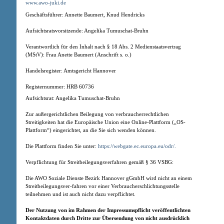
www.awo-juki.de
Geschäftsführer: Annette Baumert, Knud Hendricks
Aufsichtsratsvorsitzende: Angelika Tumuschat-Bruhn
Verantwortlich für den Inhalt nach § 18 Abs. 2 Medienstaatsvertrag
(MStV): Frau Anette Baumert (Anschrift s. o.)
Handelsregister: Amtsgericht Hannover
Registernummer: HRB 60736
Aufsichtsrat: Angelika Tumuschat-Bruhn
Zur außergerichtlichen Beilegung von verbraucherrechtlichen
Streitigkeiten hat die Europäische Union eine Online-Plattform („OS-
Plattform“) eingerichtet, an die Sie sich wenden können.
Die Plattform finden Sie unter:
https://webgate.ec.europa.eu/odr/.
Verpflichtung für Streitbeilegungsverfahren gemäß § 36 VSBG:
Die AWO Soziale Dienste Bezirk Hannover gGmbH wird nicht an einem
Streitbeilegungsver-fahren vor einer Verbraucherschlichtungsstelle
teilnehmen und ist auch nicht dazu verpflichtet.
Der Nutzung von im Rahmen der Impressumspflicht veröffentlichten
Kontaktdaten durch Dritte zur Übersendung von nicht ausdrücklich