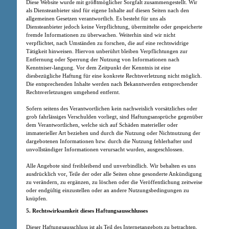
Diese Website wurde mit größtmöglicher Sorgfalt zusammengestellt. Wir
als Diensteanbieter sind für eigene Inhalte auf diesen Seiten nach den
allgemeinen Gesetzen verantwortlich. Es besteht für uns als
Diensteanbieter jedoch keine Verpflichtung, übermittelte oder gespeicherte
fremde Informationen zu überwachen. Weiterhin sind wir nicht
verpflichtet, nach Umständen zu forschen, die auf eine rechtswidrige
Tätigkeit hinweisen. Hiervon unberührt bleiben Verpflichtungen zur
Entfernung oder Sperrung der Nutzung von Informationen nach
Kenntniser-langung. Vor dem Zeitpunkt der Kenntnis ist eine
diesbezügliche Haftung für eine konkrete Rechtsverletzung nicht möglich.
Die entsprechenden Inhalte werden nach Bekanntwerden entsprechender
Rechtsverletzungen umgehend entfernt.
Sofern seitens des Verantwortlichen kein nachweislich vorsätzliches oder
grob fahrlässiges Verschulden vorliegt, sind Haftungsansprüche gegenüber
dem Verantwortlichen, welche sich auf Schäden materieller oder
immaterieller Art beziehen und durch die Nutzung oder Nichtnutzung der
dargebotenen Informationen bzw. durch die Nutzung fehlerhafter und
unvollständiger Informationen verursacht wurden, ausgeschlossen.
Alle Angebote sind freibleibend und unverbindlich. Wir behalten es uns
ausdrücklich vor, Teile der oder alle Seiten ohne gesonderte Ankündigung
zu verändern, zu ergänzen, zu löschen oder die Veröffentlichung zeitweise
oder endgültig einzustellen oder an andere Nutzungsbedingungen zu
knüpfen.
5. Rechtswirksamkeit dieses Haftungsausschlusses
Dieser Haftungsausschluss ist als Teil des Internetangebots zu betrachten,