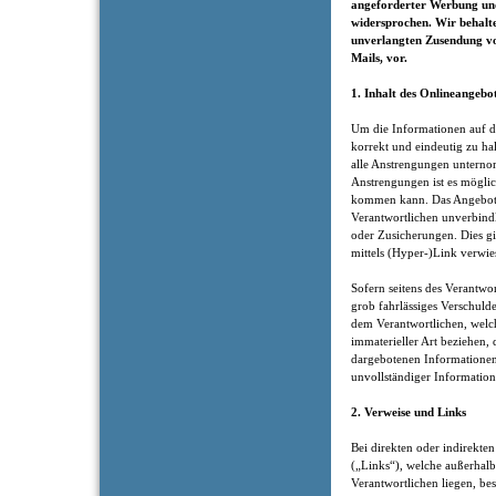
angeforderter Werbung und
widersprochen. Wir behalten
unverlangten Zusendung v
Mails, vor.
1. Inhalt des Onlineangebo
Um die Informationen auf di
korrekt und eindeutig zu hal
alle Anstrengungen unternom
Anstrengungen ist es möglic
kommen kann. Das Angebot 
Verantwortlichen unverbindl
oder Zusicherungen. Dies gil
mittels (Hyper-)Link verwie
Sofern seitens des Verantwor
grob fahrlässiges Verschuld
dem Verantwortlichen, welch
immaterieller Art beziehen,
dargebotenen Informationen
unvollständiger Information
2. Verweise und Links
Bei direkten oder indirekten
(„Links“), welche außerhalb
Verantwortlichen liegen, bes