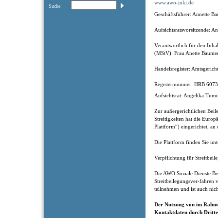
www.awo-juki.de
Suche
Geschäftsführer: Annette B
Aufsichtsratsvorsitzende: 
Verantwortlich für den Inha
(MStV): Frau Anette Baumert
Handelsregister: Amtsgeric
Registernummer: HRB 607
Aufsichtsrat: Angelika Tum
Zur außergerichtlichen Bei
Streitigkeiten hat die Euro
Plattform“) eingerichtet, an
Die Plattform finden Sie unt
Verpflichtung für Streitbe
Die AWO Soziale Dienste B
Streitbeilegungsver-fahren v
teilnehmen und ist auch nich
Der Nutzung von im Rahmen
Kontaktdaten durch Dritte