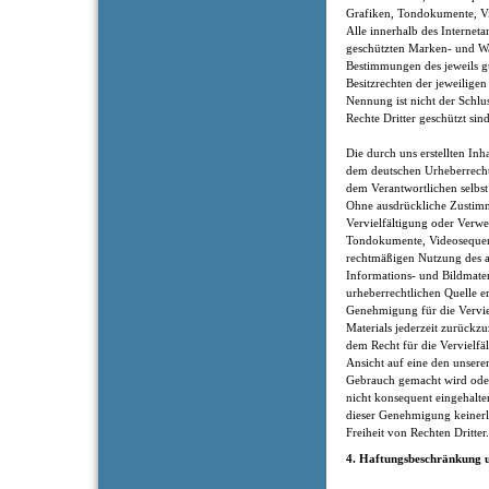
Grafiken, Tondokumente, V
Alle innerhalb des Internet
geschützten Marken- und Wa
Bestimmungen des jeweils g
Besitzrechten der jeweilige
Nennung ist nicht der Schlu
Rechte Dritter geschützt sind
Die durch uns erstellten Inh
dem deutschen Urheberrecht.
dem Verantwortlichen selbst 
Ohne ausdrückliche Zustimm
Vervielfältigung oder Verw
Tondokumente, Videosequenze
rechtmäßigen Nutzung des a
Informations- und Bildmater
urheberrechtlichen Quelle er
Genehmigung für die Verviel
Materials jederzeit zurückz
dem Recht für die Vervielfä
Ansicht auf eine den unsere
Gebrauch gemacht wird ode
nicht konsequent eingehalt
dieser Genehmigung keinerl
Freiheit von Rechten Dritter.
4. Haftungsbeschränkung u