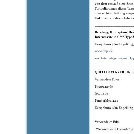
von dem aus auf diese Seite
Formulierungen dieses Texte
oder nicht vollständig entsp
Dokuments in ihrem Inhalt u
_____________________
Beratung, Konzeption
, Des
Internetseite in CMS Typo3
Designbüro | Jan Engelking
www.dbje.de
zur
Internetagentur und Ty
QUELLENVERZEICHNIS
Verwendete Fotos:
Photocase.de
fotolia.de
PantherMedia.de
Designbüro | Jan Engelking
Verwendetes Bild:
"Wir sind beide Freunde": J