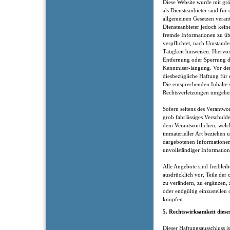
Diese Website wurde mit gr
als Diensteanbieter sind für
allgemeinen Gesetzen verantw
Diensteanbieter jedoch keine
fremde Informationen zu üb
verpflichtet, nach Umständen
Tätigkeit hinweisen. Hiervo
Entfernung oder Sperrung 
Kenntniser-langung. Vor dem
diesbezügliche Haftung für 
Die entsprechenden Inhalte
Rechtsverletzungen umgehen
Sofern seitens des Verantwor
grob fahrlässiges Verschuld
dem Verantwortlichen, welch
immaterieller Art beziehen
dargebotenen Informationen
unvollständiger Information
Alle Angebote sind freiblei
ausdrücklich vor, Teile der
zu verändern, zu ergänzen, 
oder endgültig einzustelle
knüpfen.
5. Rechtswirksamkeit diese
Dieser Haftungsausschluss is