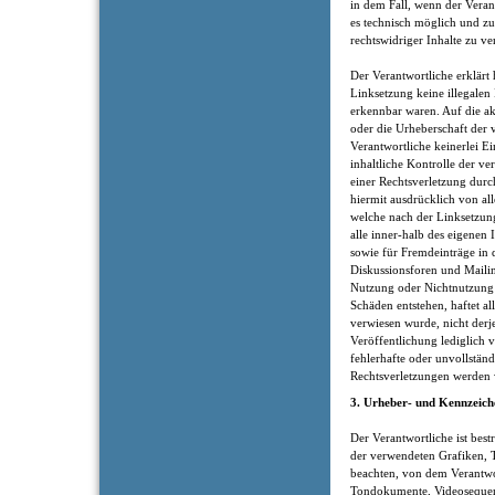
in dem Fall, wenn der Veran
es technisch möglich und z
rechtswidriger Inhalte zu ve
Der Verantwortliche erklärt
Linksetzung keine illegalen
erkennbar waren. Auf die ak
oder die Urheberschaft der 
Verantwortliche keinerlei Ei
inhaltliche Kontrolle der v
einer Rechtsverletzung durc
hiermit ausdrücklich von all
welche nach der Linksetzung
alle inner-halb des eigenen
sowie für Fremdeinträge in 
Diskussionsforen und Mailin
Nutzung oder Nichtnutzung 
Schäden entstehen, haftet al
verwiesen wurde, nicht derje
Veröffentlichung lediglich ve
fehlerhafte oder unvollstän
Rechtsverletzungen werden w
3. Urheber- und Kennzeich
Der Verantwortliche ist best
der verwendeten Grafiken,
beachten, von dem Verantwort
Tondokumente, Videosequenz