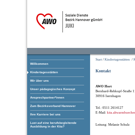
Start
/
Kindertagesstätten
/
Willkommen
Kontakt
Kindertagesstätten
Wir über uns
AWO Hort
Unser pädagogisches Konzept
Bernhard-Rehkopf-Straße 1
30916 Isernhagen
Ansprechpartner*innen
Zum Bezirksverband Hannover
Tel.: 0511 2614127
E-Mail:
kita.altwarmbuechen
Ihre Karriere bei uns
Lust auf eine berufsbegleitende
Leitung: Melanie Schulz
Ausbildung in der Kita?