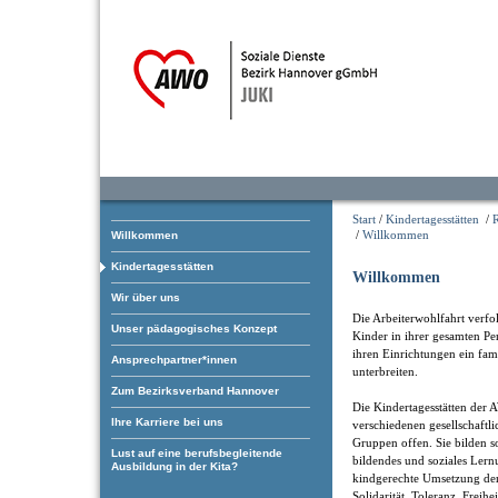
Start
/
Kindertagesstätten
/
/
Willkommen
Willkommen
Kindertagesstätten
Willkommen
Wir über uns
Die Arbeiterwohlfahrt verfol
Unser pädagogisches Konzept
Kinder in ihrer gesamten Pe
ihren Einrichtungen ein fam
Ansprechpartner*innen
unterbreiten.
Zum Bezirksverband Hannover
Die Kindertagesstätten der 
Ihre Karriere bei uns
verschiedenen gesellschaftl
Gruppen offen. Sie bilden som
Lust auf eine berufsbegleitende
bildendes und soziales Ler
Ausbildung in der Kita?
kindgerechte Umsetzung der
Solidarität, Toleranz, Freihe