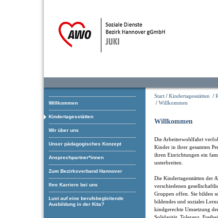
Start
/
Kindertagesstätten
/
/
Willkommen
Willkommen
Kindertagesstätten
Willkommen
Wir über uns
Die Arbeiterwohlfahrt verfol
Unser pädagogisches Konzept
Kinder in ihrer gesamten Pe
ihren Einrichtungen ein fam
Ansprechpartner*innen
unterbreiten.
Zum Bezirksverband Hannover
Die Kindertagesstätten der 
Ihre Karriere bei uns
verschiedenen gesellschaftl
Gruppen offen. Sie bilden som
Lust auf eine berufsbegleitende
bildendes und soziales Ler
Ausbildung in der Kita?
kindgerechte Umsetzung der
Solidarität, Toleranz, Freihe