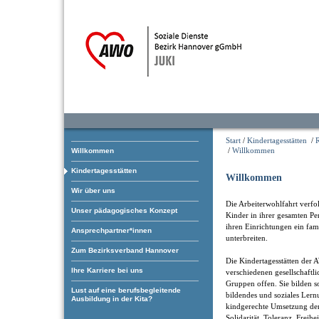
Start
/
Kindertagesstätten
/
/
Willkommen
Willkommen
Kindertagesstätten
Willkommen
Wir über uns
Die Arbeiterwohlfahrt verfol
Unser pädagogisches Konzept
Kinder in ihrer gesamten Pe
ihren Einrichtungen ein fam
Ansprechpartner*innen
unterbreiten.
Zum Bezirksverband Hannover
Die Kindertagesstätten der 
Ihre Karriere bei uns
verschiedenen gesellschaftl
Gruppen offen. Sie bilden som
Lust auf eine berufsbegleitende
bildendes und soziales Ler
Ausbildung in der Kita?
kindgerechte Umsetzung der
Solidarität, Toleranz, Freihe