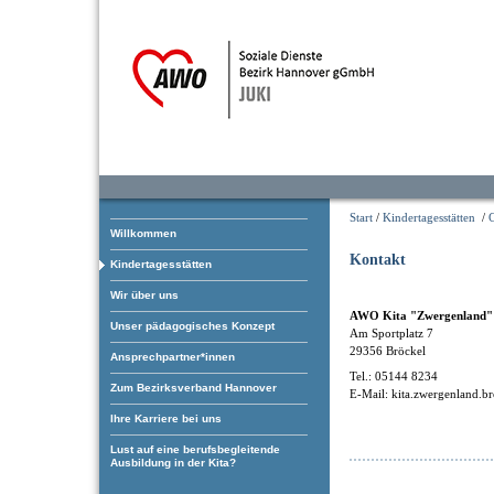
Start
/
Kindertagesstätten
/
C
Willkommen
Kontakt
Kindertagesstätten
Wir über uns
AWO Kita "Zwergenland"
Unser pädagogisches Konzept
Am Sportplatz 7
29356 Bröckel
Ansprechpartner*innen
Tel.: 05144 8234
Zum Bezirksverband Hannover
E-Mail: kita.zwergenland.b
Ihre Karriere bei uns
Lust auf eine berufsbegleitende
Ausbildung in der Kita?