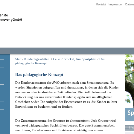
Kontakt
Impressum
Datens
Start
/
Kindertagesstätten
/
Celle
/
Bröckel, Am Sportplatz
/
Das
pädagogische Konzept
Das pädagogische Konzept
Die Kindertagesstätten der AWO arbeiten nach dem Situationsansatz. Es
werden Situationen aufgegriffen und thematisiert, in denen sich die Kinder
momentan oder in absehbarer Zeit befinden. Die Bedürfnisse und die
Entwicklung der uns anvertrauten Kinder spiegeln sich im alltäglichen
Geschehen wider. Die Aufgabe der Erwachsenen ist es, die Kinder in ihrer
Entwicklung zu begleiten und zu fördern.
Die Zusammensetzung der Gruppen ist altersgemischt. Jede Gruppe wird
von zwei pädagogischen Fachkräften betreut. Die gute Zusammenarbeit
Uns
von Eltern, Erzieherinnen und Erziehern ist wichtig, um unsere