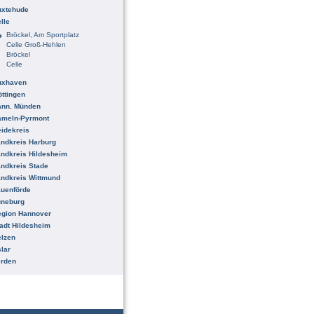
uxtehude
lle
Bröckel, Am Sportplatz
Celle Groß-Hehlen
Bröckel
Celle
uxhaven
ttingen
ann. Münden
ameln-Pyrmont
idekreis
ndkreis Harburg
ndkreis Hildesheim
ndkreis Stade
ndkreis Wittmund
uenförde
üneburg
egion Hannover
adt Hildesheim
lzen
lar
erden