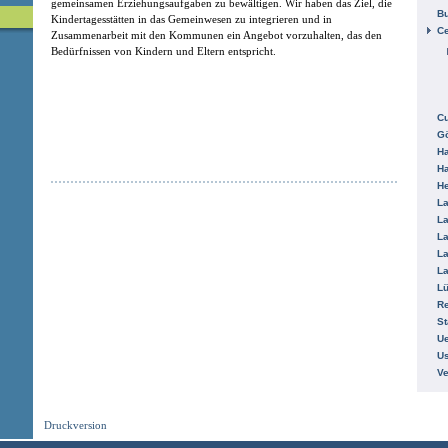
gemeinsamen Erziehungsaufgaben zu bewältigen. Wir haben das Ziel, die
B
Kindertagesstätten in das Gemeinwesen zu integrieren und in
Ce
Zusammenarbeit mit den Kommunen ein Angebot vorzuhalten, das den
Bedürfnissen von Kindern und Eltern entspricht.
C
Gö
H
H
He
La
La
La
La
La
L
R
St
Ue
Us
V
Druckversion