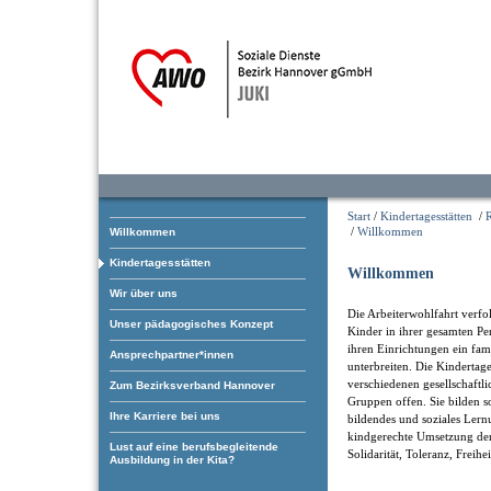
Start
/
Kindertagesstätten
/
/
Willkommen
Willkommen
Kindertagesstätten
Willkommen
Wir über uns
Die Arbeiterwohlfahrt verfol
Unser pädagogisches Konzept
Kinder in ihrer gesamten Pe
ihren Einrichtungen ein fam
Ansprechpartner*innen
unterbreiten. Die Kindertage
verschiedenen gesellschaftl
Zum Bezirksverband Hannover
Gruppen offen. Sie bilden som
Ihre Karriere bei uns
bildendes und soziales Ler
kindgerechte Umsetzung der
Lust auf eine berufsbegleitende
Solidarität, Toleranz, Freihe
Ausbildung in der Kita?