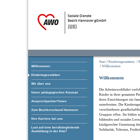
Start
/
Kindertagesstätten
/
/
Willkommen
Willkommen
Kindertagesstätten
Willkommen
Wir über uns
Die Arbeiterwohlfahrt verfol
Unser pädagogisches Konzept
Kinder in ihrer gesamten Pe
ihren Einrichtungen ein fam
Ansprechpartner*innen
unterbreiten. Die Kindertage
verschiedenen gesellschaftl
Zum Bezirksverband Hannover
Gruppen offen. Sie bilden som
Ihre Karriere bei uns
bildendes und soziales Ler
kindgerechte Umsetzung der
Lust auf eine berufsbegleitende
Solidarität, Toleranz, Freihe
Ausbildung in der Kita?