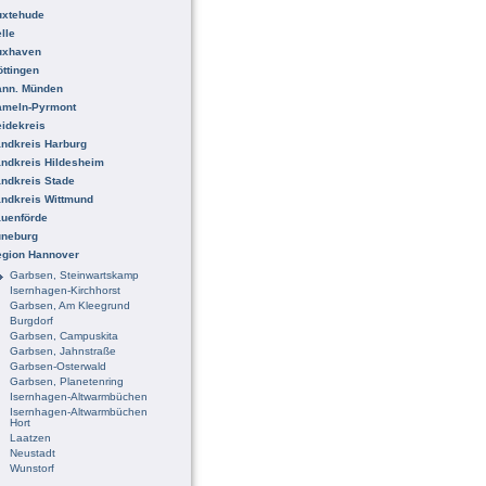
uxtehude
lle
uxhaven
ttingen
ann. Münden
ameln-Pyrmont
idekreis
ndkreis Harburg
ndkreis Hildesheim
ndkreis Stade
ndkreis Wittmund
uenförde
üneburg
egion Hannover
Garbsen, Steinwartskamp
Isernhagen-Kirchhorst
Garbsen, Am Kleegrund
Burgdorf
Garbsen, Campuskita
Garbsen, Jahnstraße
Garbsen-Osterwald
Garbsen, Planetenring
Isernhagen-Altwarmbüchen
Isernhagen-Altwarmbüchen
Hort
Laatzen
Neustadt
Wunstorf