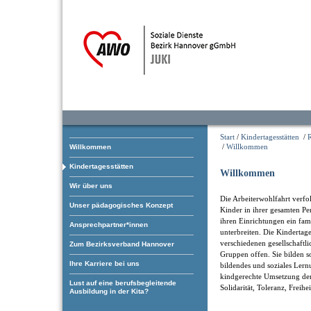
Start
/
Kindertagesstätten
/
/
Willkommen
Willkommen
Kindertagesstätten
Willkommen
Wir über uns
Die Arbeiterwohlfahrt verfol
Unser pädagogisches Konzept
Kinder in ihrer gesamten Pe
ihren Einrichtungen ein fam
Ansprechpartner*innen
unterbreiten. Die Kindertage
verschiedenen gesellschaftl
Zum Bezirksverband Hannover
Gruppen offen. Sie bilden som
Ihre Karriere bei uns
bildendes und soziales Ler
kindgerechte Umsetzung der
Lust auf eine berufsbegleitende
Solidarität, Toleranz, Freihe
Ausbildung in der Kita?