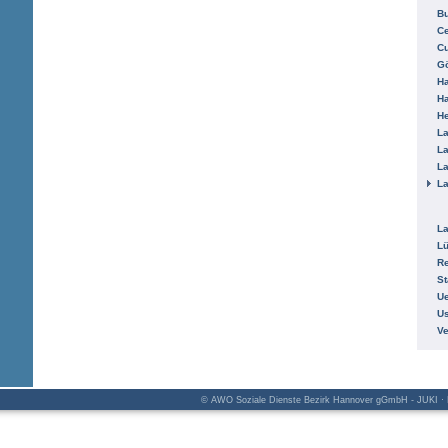
B
Ce
C
Gö
H
H
He
La
La
La
La
La
L
R
St
Ue
Us
V
© AWO Soziale Dienste Bezirk Hannover gGmbH - JUKI · K