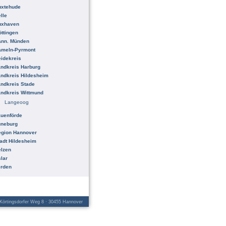
uxtehude
lle
uxhaven
ttingen
ann. Münden
ameln-Pyrmont
idekreis
ndkreis Harburg
ndkreis Hildesheim
ndkreis Stade
ndkreis Wittmund
Langeoog
uenförde
üneburg
egion Hannover
adt Hildesheim
lzen
lar
erden
örtingsdorfer Weg 8 · 30455 Hannover