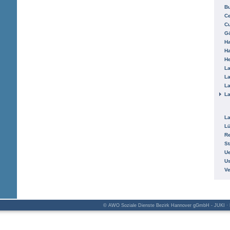
B
Ce
C
Gö
H
H
He
La
La
La
La
La
L
R
St
Ue
Us
V
© AWO Soziale Dienste Bezirk Hannover gGmbH - JUKI · K