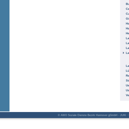
B
Ce
C
Gö
H
H
He
La
La
La
La
La
L
R
St
Ue
Us
V
© AWO Soziale Dienste Bezirk Hannover gGmbH - JUKI · K