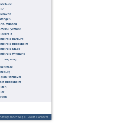
uxtehude
lle
uxhaven
ttingen
ann. Münden
ameln-Pyrmont
idekreis
ndkreis Harburg
ndkreis Hildesheim
ndkreis Stade
ndkreis Wittmund
Langeoog
uenförde
üneburg
egion Hannover
adt Hildesheim
lzen
lar
erden
örtingsdorfer Weg 8 · 30455 Hannover