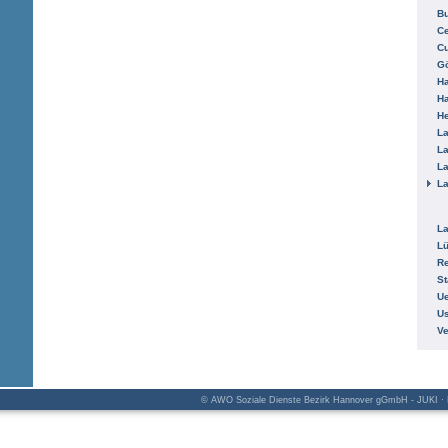
B
Ce
C
Gö
H
H
He
La
La
La
La
La
L
R
St
Ue
Us
V
© AWO Soziale Dienste Bezirk Hannover gGmbH - JUKI · K