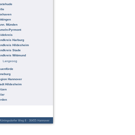
uxtehude
lle
uxhaven
ttingen
ann. Münden
ameln-Pyrmont
idekreis
ndkreis Harburg
ndkreis Hildesheim
ndkreis Stade
ndkreis Wittmund
Langeoog
uenförde
üneburg
egion Hannover
adt Hildesheim
lzen
lar
erden
örtingsdorfer Weg 8 · 30455 Hannover