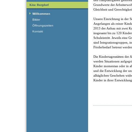
den Hauptaufgaben gehören
Grundwerte der Arbeiterwohlf
Kita: Burgdorf
Gleichheit und Gerechtigkei
Willkommen
Unsere Einrichtung in der S
Bilder
Angefangen als reiner Kind
Öffnungszeiten
2013 der Anbau mit zwei Kr
Kontakt
insgesamt bis zu 120 Kinder
Schuleintritt. Jeweils eine
sind Integrationsgruppen, i
Förderbedarf betreut werde
Die Kindertagesstätten der 
werden Situationen aufgegrif
Kinder momentan oder in ab
und die Entwicklung der uns
alltäglichen Geschehen wide
Kinder in ihrer Entwicklung