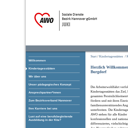
Start
/
Kindertagesstätten
/
Willkommen
Herzlich Willkommen
Kindertagesstätten
Burgdorf
Wir über uns
Unser pädagogisches Konzept
Die Arbeiterwohlfahrt verfol
Kindertagesstätten das Ziel, 
Ansprechpartner*innen
gesamten Persönlichkeitsen
Zum Bezirksverband Hannover
fördern und mit ihren Einri
familienunterstützendes An
Ihre Karriere bei uns
unterbreiten. Die Kindertage
AWO stehen für alle Kinder 
Lust auf eine berufsbegleitende
konfessionellen und nationa
Ausbildung in der Kita?
differenziertes, vielschicht