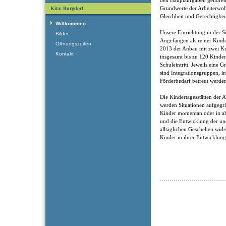
den Hauptaufgaben gehören
Grundwerte der Arbeiterwohlf
Kita: Burgdorf
Gleichheit und Gerechtigkei
Willkommen
Unsere Einrichtung in der S
Bilder
Angefangen als reiner Kind
Öffnungszeiten
2013 der Anbau mit zwei Kr
Kontakt
insgesamt bis zu 120 Kinder
Schuleintritt. Jeweils eine
sind Integrationsgruppen, i
Förderbedarf betreut werde
Die Kindertagesstätten der 
werden Situationen aufgegrif
Kinder momentan oder in ab
und die Entwicklung der uns
alltäglichen Geschehen wide
Kinder in ihrer Entwicklung