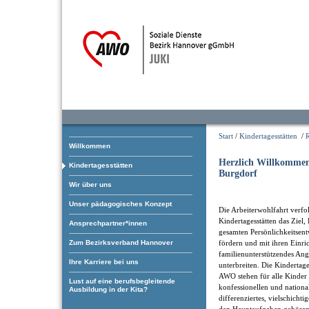
Start
/
Kindertagesstätten
/
Willkommen
Herzlich Willkommen
Kindertagesstätten
Burgdorf
Wir über uns
Unser pädagogisches Konzept
Die Arbeiterwohlfahrt verfol
Kindertagesstätten das Ziel, 
Ansprechpartner*innen
gesamten Persönlichkeitsen
Zum Bezirksverband Hannover
fördern und mit ihren Einri
familienunterstützendes An
Ihre Karriere bei uns
unterbreiten. Die Kindertage
AWO stehen für alle Kinder 
Lust auf eine berufsbegleitende
konfessionellen und nationa
Ausbildung in der Kita?
differenziertes, vielschicht