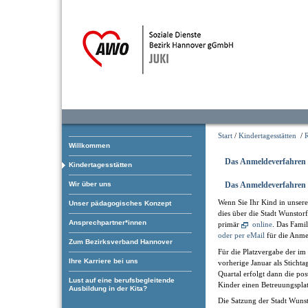
Start
/
Kindertagesstätten
/
Willkommen
Das Anmeldeverfahren
Kindertagesstätten
Wir über uns
Das Anmeldeverfahren
Wenn Sie Ihr Kind in unser
Unser pädagogisches Konzept
dies über die Stadt Wunstor
Ansprechpartner*innen
primär
online
. Das Fami
oder per eMail
für die Anme
Zum Bezirksverband Hannover
Für die Platzvergabe der im 
Ihre Karriere bei uns
vorherige Januar als Stichta
Quartal erfolgt dann die pos
Lust auf eine berufsbegleitende
Kinder einen Betreuungsplat
Ausbildung in der Kita?
Die Satzung der Stadt Wunst