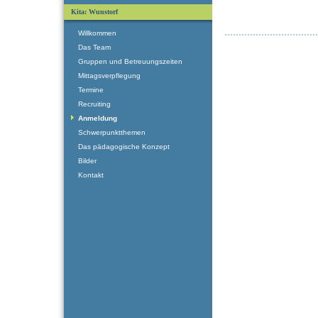
Kita: Wunstorf
Willkommen
Das Team
Gruppen und Betreuungszeiten
Mittagsverpflegung
Termine
Recruiting
Anmeldung
Schwerpunktthemen
Das pädagogische Konzept
Bilder
Kontakt