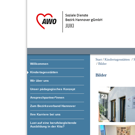
Start
/
Kindertagesstätten
/
S
/
Bilder
Willkommen
Kindertagesstätten
Bilder
Wir über uns
Unser pädagogisches Konzept
Ansprechpartner*innen
Zum Bezirksverband Hannover
Ihre Karriere bei uns
Lust auf eine berufsbegleitende
Ausbildung in der Kita?